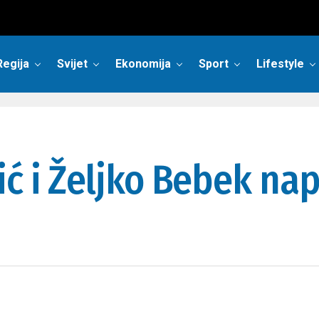
Regija
Svijet
Ekonomija
Sport
Lifestyle
ić i Željko Bebek nap