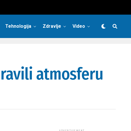
Tehnologija
Zdravlje
Video
ravili atmosferu