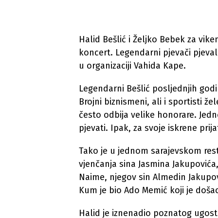
Halid Bešlić i Željko Bebek za viken
koncert. Legendarni pjevači pjev
u organizaciji Vahida Kape.
Legendarni Bešlić posljednjih godi
Brojni biznismeni, ali i sportisti ž
često odbija velike honorare. Jed
pjevati. Ipak, za svoje iskrene pri
Tako je u jednom sarajevskom re
vjenčanja sina Jasmina Jakupovića,
Naime, njegov sin Almedin Jakupov
Kum je bio Ado Memić koji je došao
Halid je iznenadio poznatog ugostit