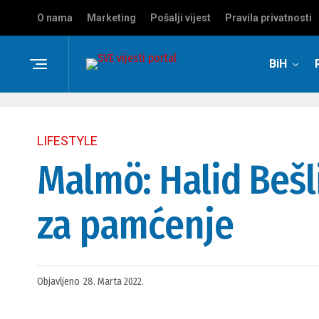
O nama
Marketing
Pošalji vijest
Pravila privatnosti
BiH
LIFESTYLE
Malmö: Halid Bešl
za pamćenje
Objavljeno
28. Marta 2022.