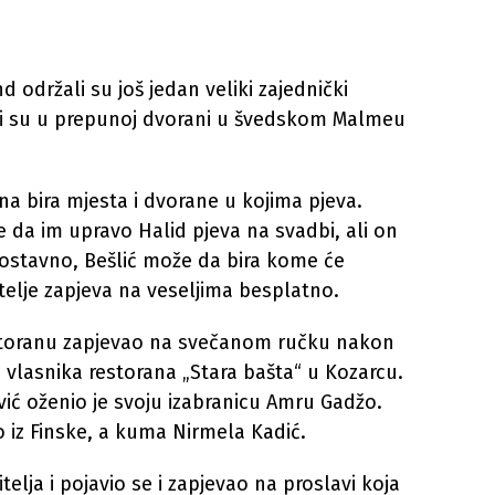
d održali su još jedan veliki zajednički
ali su u prepunoj dvorani u švedskom Malmeu
na bira mjesta i dvorane u kojima pjeva.
ele da im upravo Halid pjeva na svadbi, ali on
nostavno, Bešlić može da bira kome će
jatelje zapjeva na veseljima besplatno.
storanu zapjevao na svečanom ručku nakon
 vlasnika restorana „Stara bašta“ u Kozarcu.
ić oženio je svoju izabranicu Amru Gadžo.
 iz Finske, a kuma Nirmela Kadić.
elja i pojavio se i zapjevao na proslavi koja