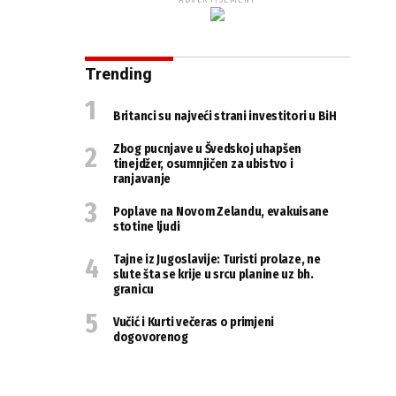
ADVERTISEMENT
Trending
Britanci su najveći strani investitori u BiH
Zbog pucnjave u Švedskoj uhapšen
tinejdžer, osumnjičen za ubistvo i
ranjavanje
Poplave na Novom Zelandu, evakuisane
stotine ljudi
Tajne iz Jugoslavije: Turisti prolaze, ne
slute šta se krije u srcu planine uz bh.
granicu
Vučić i Kurti večeras o primjeni
dogovorenog