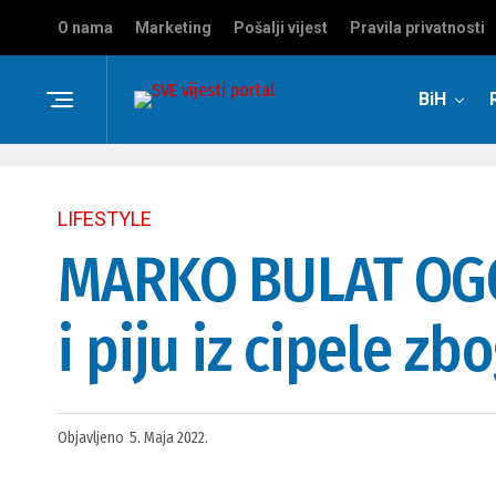
O nama
Marketing
Pošalji vijest
Pravila privatnosti
BiH
LIFESTYLE
MARKO BULAT OGO
i piju iz cipele zb
Objavljeno
5. Maja 2022.