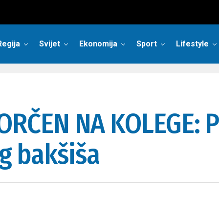
Regija
Svijet
Ekonomija
Sport
Lifestyle
RČEN NA KOLEGE: Pe
og bakšiša