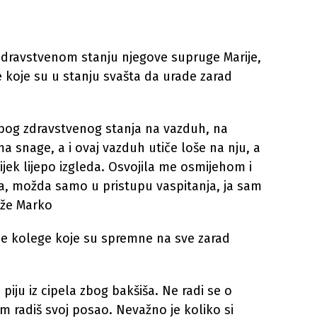
zdravstvenom stanju njegove supruge Marije,
 koje su u stanju svašta da urade zarad
 zbog zdravstvenog stanja na vazduh, na
 snage, a i ovaj vazduh utiče loše na nju, a
ijek lijepo izgleda. Osvojila me osmijehom i
, možda samo u pristupu vaspitanja, ja sam
aže Marko
ne kolege koje su spremne na sve zarad
piju iz cipela zbog bakšiša. Ne radi se o
m radiš svoj posao. Nevažno je koliko si