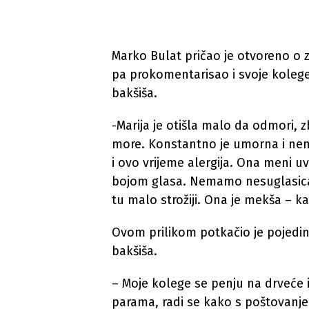
Marko Bulat pričao je otvoreno o 
pa prokomentarisao i svoje kolege
bakšiša.
-Marija je otišla malo da odmori,
more. Konstantno je umorna i nema
i ovo vrijeme alergija. Ona meni uv
bojom glasa. Nemamo nesuglasica
tu malo strožiji. Ona je mekša – k
Ovom prilikom potkačio je pojedi
bakšiša.
– Moje kolege se penju na drveće i 
parama, radi se kako s poštovanje