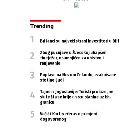
ADVERTISEMENT
Trending
Britanci su najveći strani investitori u BiH
Zbog pucnjave u Švedskoj uhapšen
tinejdžer, osumnjičen za ubistvo i
ranjavanje
Poplave na Novom Zelandu, evakuisane
stotine ljudi
Tajne iz Jugoslavije: Turisti prolaze, ne
slute šta se krije u srcu planine uz bh.
granicu
Vučić i Kurti večeras o primjeni
dogovorenog