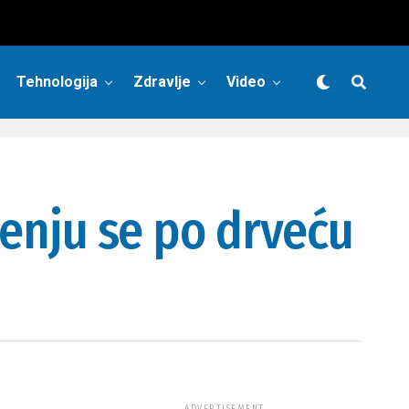
Tehnologija
Zdravlje
Video
nju se po drveću