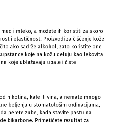
 med i mleko, a možete ih koristiti za skoro
nost i elastičnost. Proizvodi za čišćenje kože
čito ako sadrže alkohol, zato koristite one
supstance koje na kožu deluju kao lekovita
ine koje ublažavaju upale i čiste
d nikotina, kafe ili vina, a nemate mnogo
ane beljenja u stomatološim ordinacijama,
ada perete zube, kada stavite pastu na
de bikarbone. Primetićete rezultat za