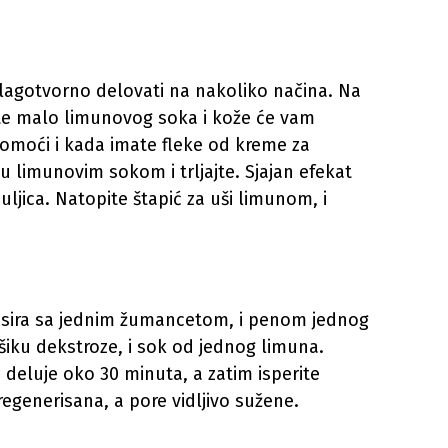
blagotvorno delovati na nakoliko načina. Na
ajte malo limunovog soka i kože će vam
moći i kada imate fleke od kreme za
 limunovim sokom i trljajte. Sjajan efekat
uljica. Natopite štapić za uši limunom, i
 sira sa jednim žumancetom, i penom jednog
iku dekstroze, i sok od jednog limuna.
da deluje oko 30 minuta, a zatim isperite
generisana, a pore vidljivo sužene.