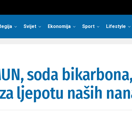
Regija
Svijet
Ekonomija
Sport
Lifestyle
UN, soda bikarbona, 
 za ljepotu naših na