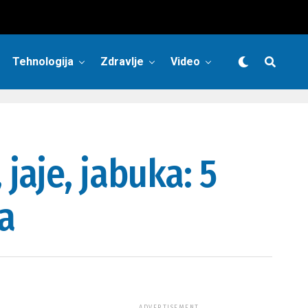
Tehnologija
Zdravlje
Video
jaje, jabuka: 5
na