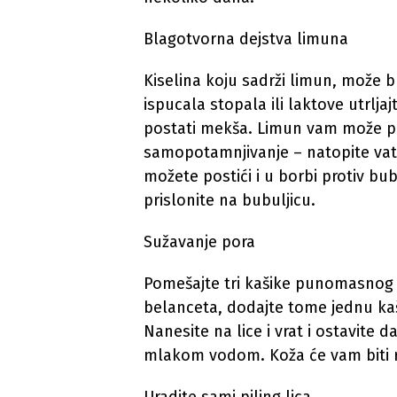
Blagotvorna dejstva limuna
Kiselina koju sadrži limun, može 
ispucala stopala ili laktove utrlj
postati mekša. Limun vam može po
samopotamnjivanje – natopite vatu
možete postići i u borbi protiv bub
prislonite na bubuljicu.
Sužavanje pora
Pomešajte tri kašike punomasnog
belanceta, dodajte tome jednu kaš
Nanesite na lice i vrat i ostavite 
mlakom vodom. Koža će vam biti re