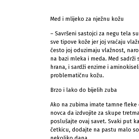
Med i mlijeko za nježnu kožu
– Savršeni sastojci za negu tela su
sve tipove kože jer joj vraćaju vlaž
često joj oduzimaju vlažnost, naro
na bazi mleka i meda. Med sadrži 
hrana, i sardži enzime i aminokisel
problematičnu kožu.
Brzo i lako do bijelih zuba
Ako na zubima imate tamne fleke o
novca da izdvojite za skupe tretm
poslušajte ovaj savet. Svaki put k
četkicu, dodajte na pastu malo so
nekoliko dana.