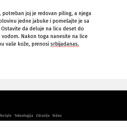
, potreban joj je redovan piling, a njega
polovinu jedne jabuke i pomešajte je sa
 Ostavite da deluje na licu deset do
m vodom. Nakon toga nanesite na lice
pu vaše kože, prenosi
srbijadanas.
festyle
Tehnologija
Zdravlje
Video