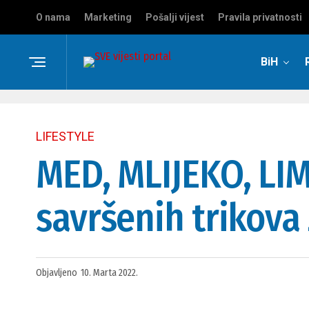
O nama
Marketing
Pošalji vijest
Pravila privatnosti
BiH
LIFESTYLE
MED, MLIJEKO, LIM
savršenih trikova
Objavljeno
10. Marta 2022.