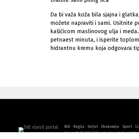
Uradite sami piling lica
Da bi važa koža bila sjajna i glatka
možete napraviti i sami. Usitnite 
kašičicom maslinovog ulja i meda.
petnaest minuta, i isperite toplo
hidrantnu kremu koja odgovara ti
BiH
Regija
Svijet
Ekonomija
Sport
Li
Copyright © 2022 SVEvijesti | koje treba znati!