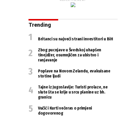
ADVERTISEMENT
Trending
Britanci su najveći strani investitori u BiH
Zbog pucnjave u Švedskoj uhapšen
tinejdžer, osumnjičen za ubistvo i
ranjavanje
Poplave na Novom Zelandu, evakuisane
stotine ljudi
Tajne iz Jugoslavije: Turisti prolaze, ne
slute šta se krije u srcu planine uz bh.
granicu
Vučić i Kurti večeras o primjeni
dogovorenog