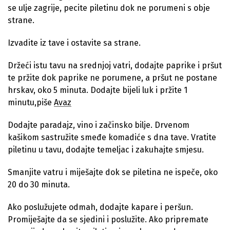
se ulje zagrije, pecite piletinu dok ne porumeni s obje
strane.
Izvadite iz tave i ostavite sa strane.
Držeći istu tavu na srednjoj vatri, dodajte paprike i pršut
te pržite dok paprike ne porumene, a pršut ne postane
hrskav, oko 5 minuta. Dodajte bijeli luk i pržite 1
minutu,piše
Avaz
Dodajte paradajz, vino i začinsko bilje. Drvenom
kašikom sastružite smeđe komadiće s dna tave. Vratite
piletinu u tavu, dodajte temeljac i zakuhajte smjesu.
Smanjite vatru i miješajte dok se piletina ne ispeče, oko
20 do 30 minuta.
Ako poslužujete odmah, dodajte kapare i peršun.
Promiješajte da se sjedini i poslužite. Ako pripremate