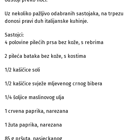
Uz nekoliko pažljivo odabranih sastojaka, na trpezu
donosi pravi duh italijanske kuhinje.
Sastojci:
4 polovine pilećih prsa bez kože, s rebrima
2 pileća bataka bez kože, s kostima
1/2 kašičice soli
1/2 kašičice svježe mljevenog crnog bibera
1/4 šoljice maslinovog ulja
1 crvena paprika, narezana
1 žuta paprika, narezana
85 g pršuta, nasjeckanog