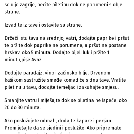
se ulje zagrije, pecite piletinu dok ne porumeni s obje
strane.
Izvadite iz tave i ostavite sa strane.
Držeći istu tavu na srednjoj vatri, dodajte paprike i pršut
te pržite dok paprike ne porumene, a pršut ne postane
hrskav, oko 5 minuta. Dodajte bijeli luk i pržite 1
minutu,piše
Avaz
Dodajte paradajz, vino i začinsko bilje. Drvenom
kašikom sastružite smeđe komadiće s dna tave. Vratite
piletinu u tavu, dodajte temeljac i zakuhajte smjesu.
Smanjite vatru i miješajte dok se piletina ne ispeče, oko
20 do 30 minuta.
Ako poslužujete odmah, dodajte kapare i peršun.
Promiješajte da se sjedini i poslužite. Ako pripremate