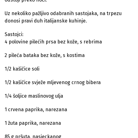
Uz nekoliko pažljivo odabranih sastojaka, na trpezu
donosi pravi duh italijanske kuhinje.
Sastojci:
4 polovine pilećih prsa bez kože, s rebrima
2 pileća bataka bez kože, s kostima
1/2 kašičice soli
1/2 kašičice svježe mljevenog crnog bibera
1/4 šoljice maslinovog ulja
1 crvena paprika, narezana
1 žuta paprika, narezana
85 g pršuta, nasjeckanog