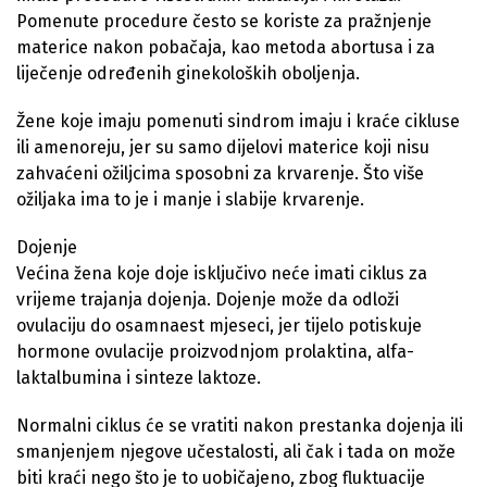
Pomenute procedure često se koriste za pražnjenje
materice nakon pobačaja, kao metoda abortusa i za
liječenje određenih ginekoloških oboljenja.
Žene koje imaju pomenuti sindrom imaju i kraće cikluse
ili amenoreju, jer su samo dijelovi materice koji nisu
zahvaćeni ožiljcima sposobni za krvarenje. Što više
ožiljaka ima to je i manje i slabije krvarenje.
Dojenje
Većina žena koje doje isključivo neće imati ciklus za
vrijeme trajanja dojenja. Dojenje može da odloži
ovulaciju do osamnaest mjeseci, jer tijelo potiskuje
hormone ovulacije proizvodnjom prolaktina, alfa-
laktalbumina i sinteze laktoze.
Normalni ciklus će se vratiti nakon prestanka dojenja ili
smanjenjem njegove učestalosti, ali čak i tada on može
biti kraći nego što je to uobičajeno, zbog fluktuacije