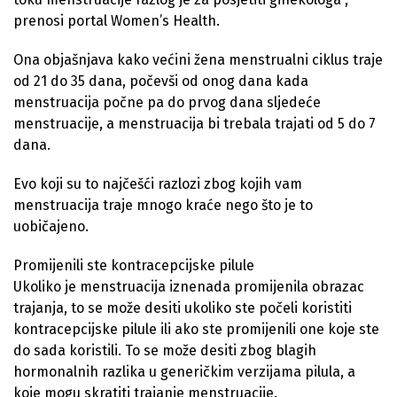
prenosi portal Women’s Health.
Ona objašnjava kako većini žena menstrualni ciklus traje
od 21 do 35 dana, počevši od onog dana kada
menstruacija počne pa do prvog dana sljedeće
menstruacije, a menstruacija bi trebala trajati od 5 do 7
dana.
Evo koji su to najčešći razlozi zbog kojih vam
menstruacija traje mnogo kraće nego što je to
uobičajeno.
Promijenili ste kontracepcijske pilule
Ukoliko je menstruacija iznenada promijenila obrazac
trajanja, to se može desiti ukoliko ste počeli koristiti
kontracepcijske pilule ili ako ste promijenili one koje ste
do sada koristili. To se može desiti zbog blagih
hormonalnih razlika u generičkim verzijama pilula, a
koje mogu skratiti trajanje menstruacije.