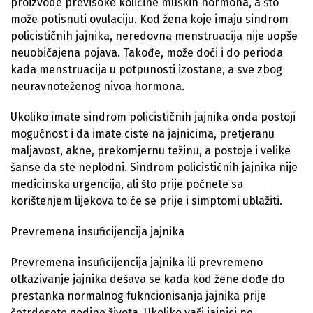
proizvode previsoke količine muških hormona, a što
može potisnuti ovulaciju. Kod žena koje imaju sindrom
policističnih jajnika, neredovna menstruacija nije uopše
neuobičajena pojava. Takođe, može doći i do perioda
kada menstruacija u potpunosti izostane, a sve zbog
neuravnoteženog nivoa hormona.
Ukoliko imate sindrom policističnih jajnika onda postoji
mogućnost i da imate ciste na jajnicima, pretjeranu
maljavost, akne, prekomjernu težinu, a postoje i velike
šanse da ste neplodni. Sindrom policističnih jajnika nije
medicinska urgencija, ali što prije počnete sa
korištenjem lijekova to će se prije i simptomi ublažiti.
Prevremena insuficijencija jajnika
Prevremena insuficijencija jajnika ili prevremeno
otkazivanje jajnika dešava se kada kod žene dođe do
prestanka normalnog fukncionisanja jajnika prije
četrdesete godine života. Ukoliko vaši jajnici ne