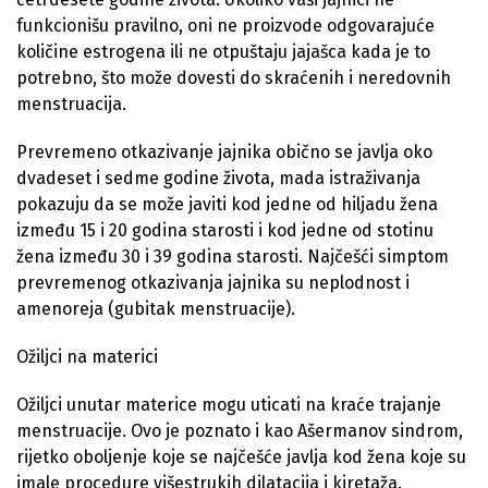
funkcionišu pravilno, oni ne proizvode odgovarajuće
količine estrogena ili ne otpuštaju jajašca kada je to
potrebno, što može dovesti do skraćenih i neredovnih
menstruacija.
Prevremeno otkazivanje jajnika obično se javlja oko
dvadeset i sedme godine života, mada istraživanja
pokazuju da se može javiti kod jedne od hiljadu žena
između 15 i 20 godina starosti i kod jedne od stotinu
žena između 30 i 39 godina starosti. Najčešći simptom
prevremenog otkazivanja jajnika su neplodnost i
amenoreja (gubitak menstruacije).
Ožiljci na materici
Ožiljci unutar materice mogu uticati na kraće trajanje
menstruacije. Ovo je poznato i kao Ašermanov sindrom,
rijetko oboljenje koje se najčešće javlja kod žena koje su
imale procedure višestrukih dilatacija i kiretaža.