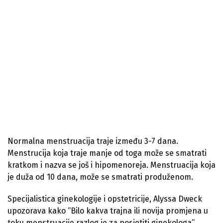
Normalna menstruacija traje između 3-7 dana.
Menstrucija koja traje manje od toga može se smatrati
kratkom i nazva se još i hipomenoreja. Menstruacija koja
je duža od 10 dana, može se smatrati produženom.
Specijalistica ginekologije i opstetricije, Alyssa Dweck
upozorava kako “Bilo kakva trajna ili novija promjena u
toku menstruacije razlog je za posjetiti ginekologa”,