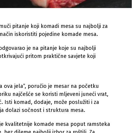
muči pitanje koji komadi mesa su najbolji za
 način iskoristiti pojedine komade mesa.
dgovarao je na pitanje koje su najbolji
tkrivajući pritom praktične savjete koji
a ova jela”, poručio je mesar na početku
iku najčešće se koristi mljeveni juneći vrat,
ć. Isti komad, dodaje, može poslužiti i za
ja dolazi sočnost i struktura mesa.
uje kvalitetnije komade mesa poput ramsteka
e, bez dileme najbolji izbor za roštilj. Za