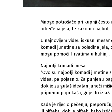
Mnoge potrošače pri kupnji često 
određena jela, te kako na najbolji
U najnovijem videu iskusni mesar o
komadi junetine za pojedina jela, o
mogu pomoći Hrvatima u kuhinji.
Najbolji komadi mesa
”Ovo su najbolji komadi junetine z
videa, pa pojasnio. Za punjenu papr
dok je za gulaš idealan juneći miši
pripremu paprikaša, gdje do izraža
Kada je riječ o pečenju, preporuč
ili bifteka, dok je biftek, kako istič