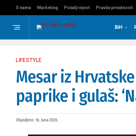
O nama
Marketing
Pošalji vijest
Pravila privatnosti
BiH
LIFESTYLE
Mesar iz Hrvatske
paprike i gulaš: ‘N
Objavljeno
16. Juna 2026.