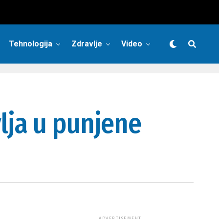
Tehnologija
Zdravlje
Video
lja u punjene