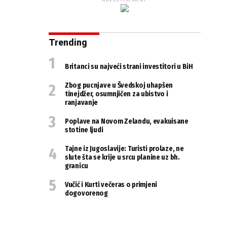
ADVERTISEMENT
Trending
Britanci su najveći strani investitori u BiH
Zbog pucnjave u Švedskoj uhapšen
tinejdžer, osumnjičen za ubistvo i
ranjavanje
Poplave na Novom Zelandu, evakuisane
stotine ljudi
Tajne iz Jugoslavije: Turisti prolaze, ne
slute šta se krije u srcu planine uz bh.
granicu
Vučić i Kurti večeras o primjeni
dogovorenog