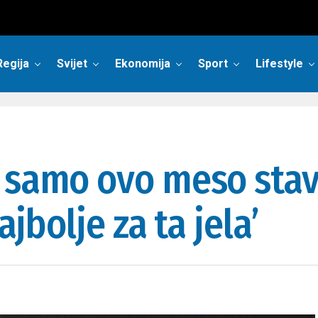
Regija
Svijet
Ekonomija
Sport
Lifestyle
 samo ovo meso stav
ajbolje za ta jela’