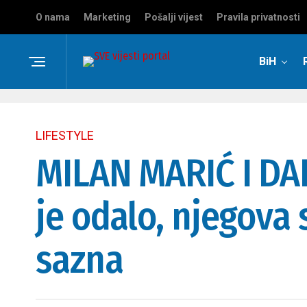
O nama
Marketing
Pošalji vijest
Pravila privatnosti
BiH
LIFESTYLE
MILAN MARIĆ I DA
je odalo, njegova
sazna