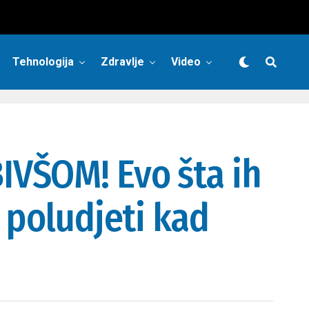
Tehnologija
Zdravlje
Video
IVŠOM! Evo šta ih
 poludjeti kad