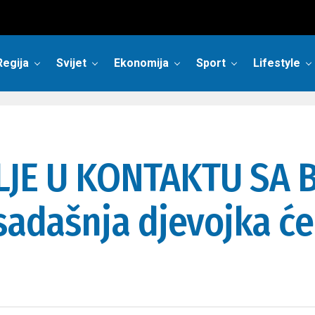
Regija
Svijet
Ekonomija
Sport
Lifestyle
LJE U KONTAKTU SA B
 sadašnja djevojka će