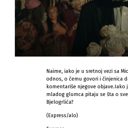
Naime, iako je u sretnoj vezi sa Mi
odnos, o čemu govori i činjenica da
komentariše njegove objave.Iako je
mladog glumca pitaju se šta o sv
Bjelogrlića?
(Express/alo)