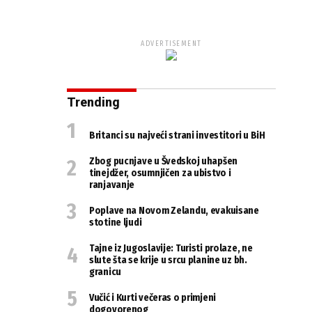
ADVERTISEMENT
Trending
Britanci su najveći strani investitori u BiH
Zbog pucnjave u Švedskoj uhapšen
tinejdžer, osumnjičen za ubistvo i
ranjavanje
Poplave na Novom Zelandu, evakuisane
stotine ljudi
Tajne iz Jugoslavije: Turisti prolaze, ne
slute šta se krije u srcu planine uz bh.
granicu
Vučić i Kurti večeras o primjeni
dogovorenog