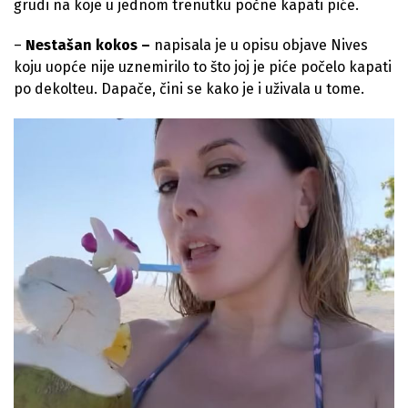
grudi na koje u jednom trenutku počne kapati piće.
–
Nestašan kokos –
napisala je u opisu objave Nives
koju uopće nije uznemirilo to što joj je piće počelo kapati
po dekolteu. Dapače, čini se kako je i uživala u tome.