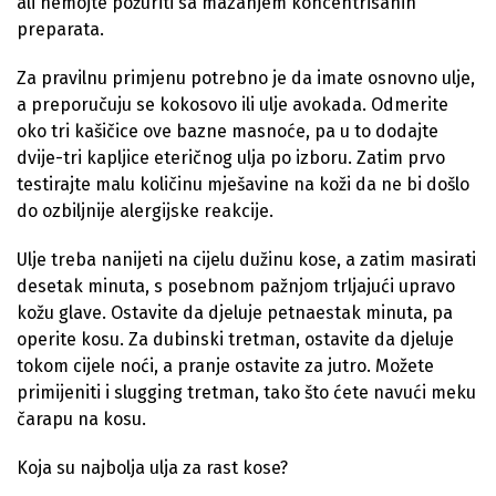
ali nemojte požuriti sa mazanjem koncentrisanih
preparata.
Za pravilnu primjenu potrebno je da imate osnovno ulje,
a preporučuju se kokosovo ili ulje avokada. Odmerite
oko tri kašičice ove bazne masnoće, pa u to dodajte
dvije-tri kapljice eteričnog ulja po izboru. Zatim prvo
testirajte malu količinu mješavine na koži da ne bi došlo
do ozbiljnije alergijske reakcije.
Ulje treba nanijeti na cijelu dužinu kose, a zatim masirati
desetak minuta, s posebnom pažnjom trljajući upravo
kožu glave. Ostavite da djeluje petnaestak minuta, pa
operite kosu. Za dubinski tretman, ostavite da djeluje
tokom cijele noći, a pranje ostavite za jutro. Možete
primijeniti i slugging tretman, tako što ćete navući meku
čarapu na kosu.
Koja su najbolja ulja za rast kose?