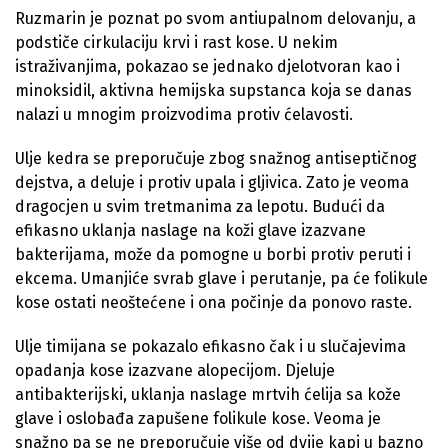
Ruzmarin je poznat po svom antiupalnom delovanju, a
podstiče cirkulaciju krvi i rast kose. U nekim
istraživanjima, pokazao se jednako djelotvoran kao i
minoksidil, aktivna hemijska supstanca koja se danas
nalazi u mnogim proizvodima protiv ćelavosti.
Ulje kedra se preporučuje zbog snažnog antiseptičnog
dejstva, a deluje i protiv upala i gljivica. Zato je veoma
dragocjen u svim tretmanima za lepotu. Budući da
efikasno uklanja naslage na koži glave izazvane
bakterijama, može da pomogne u borbi protiv peruti i
ekcema. Umanjiće svrab glave i perutanje, pa će folikule
kose ostati neoštećene i ona počinje da ponovo raste.
Ulje timijana se pokazalo efikasno čak i u slučajevima
opadanja kose izazvane alopecijom. Djeluje
antibakterijski, uklanja naslage mrtvih ćelija sa kože
glave i oslobađa zapušene folikule kose. Veoma je
snažno pa se ne preporučuje više od dvije kapi u bazno