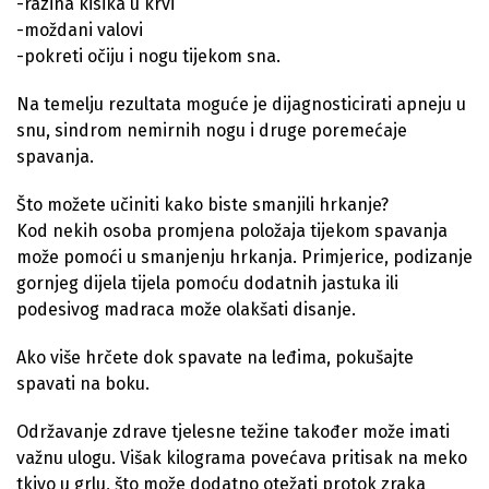
-razina kisika u krvi
-moždani valovi
-pokreti očiju i nogu tijekom sna.
Na temelju rezultata moguće je dijagnosticirati apneju u
snu, sindrom nemirnih nogu i druge poremećaje
spavanja.
Što možete učiniti kako biste smanjili hrkanje?
Kod nekih osoba promjena položaja tijekom spavanja
može pomoći u smanjenju hrkanja. Primjerice, podizanje
gornjeg dijela tijela pomoću dodatnih jastuka ili
podesivog madraca može olakšati disanje.
Ako više hrčete dok spavate na leđima, pokušajte
spavati na boku.
Održavanje zdrave tjelesne težine također može imati
važnu ulogu. Višak kilograma povećava pritisak na meko
tkivo u grlu, što može dodatno otežati protok zraka