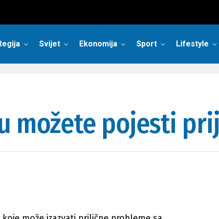
Regija
Svijet
Ekonomija
Sport
Lifestyle
u možete pojesti pri
 koje može izazvati prilične probleme sa