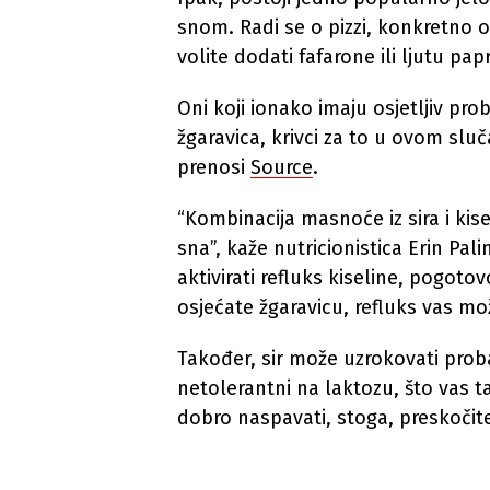
snom. Radi se o pizzi, konkretno o
volite dodati fafarone ili ljutu papr
Oni koji ionako imaju osjetljiv pro
žgaravica, krivci za to u ovom sluč
prenosi
Source
.
“Kombinacija masnoće iz sira i kis
sna”, kaže nutricionistica Erin Pa
aktivirati refluks kiseline, pogoto
osjećate žgaravicu, refluks vas mo
Također, sir može uzrokovati pro
netolerantni na laktozu, što vas 
dobro naspavati, stoga, preskočite 