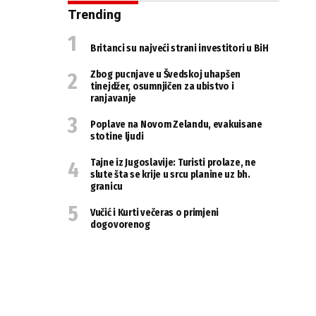
Trending
Britanci su najveći strani investitori u BiH
Zbog pucnjave u Švedskoj uhapšen
tinejdžer, osumnjičen za ubistvo i
ranjavanje
Poplave na Novom Zelandu, evakuisane
stotine ljudi
Tajne iz Jugoslavije: Turisti prolaze, ne
slute šta se krije u srcu planine uz bh.
granicu
Vučić i Kurti večeras o primjeni
dogovorenog