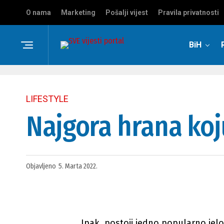
O nama
Marketing
Pošalji vijest
Pravila privatnosti
BiH
LIFESTYLE
Najgora hrana koj
Objavljeno
5. Marta 2022.
Ipak, postoji jedno popularno jelo