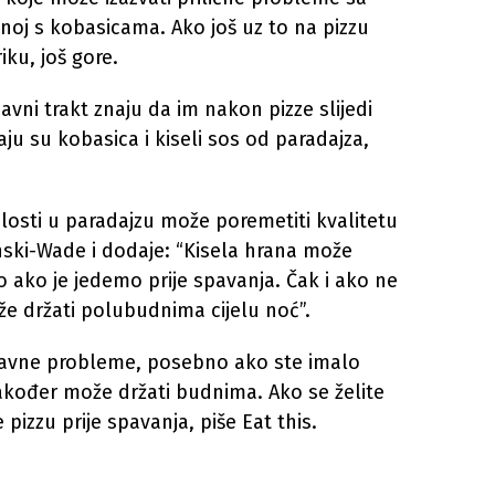
noj s kobasicama. Ako još uz to na pizzu
iku, još gore.
bavni trakt znaju da im nakon pizze slijedi
aju su kobasica i kiseli sos od paradajza,
elosti u paradajzu može poremetiti kvalitetu
linski-Wade i dodaje: “Kisela hrana može
vo ako je jedemo prije spavanja. Čak i ako ne
že držati polubudnima cijelu noć”.
bavne probleme, posebno ako ste imalo
također može držati budnima. Ako se želite
pizzu prije spavanja, piše Eat this.