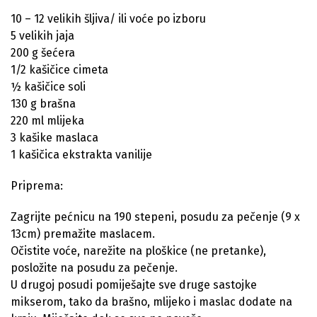
10 – 12 velikih šljiva/ ili voće po izboru
5 velikih jaja
200 g šećera
1/2 kašičice cimeta
½ kašičice soli
130 g brašna
220 ml mlijeka
3 kašike maslaca
1 kašičica ekstrakta vanilije
Priprema:
Zagrijte pećnicu na 190 stepeni, posudu za pečenje (9 x
13cm) premažite maslacem.
Očistite voće, narežite na ploškice (ne pretanke),
posložite na posudu za pečenje.
U drugoj posudi pomiješajte sve druge sastojke
mikserom, tako da brašno, mlijeko i maslac dodate na