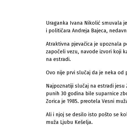
Uraganka Ivana Nikolić smuvala j
i političara Andreja Bajeca, nedavn
Atraktivna pjevačica je upoznala po
započeli vezu, navode izvori koji 
na estradi.
Ovo nije prvi slučaj da je neka od 
Najpoznatiji slučaj na estradi jesu
punih 30 godina bile suparnice zb
Zorica je 1985. preotela Vesni muž
Ali i njoj se desilo isto pošto se 
muža Ljubu Kešelja.