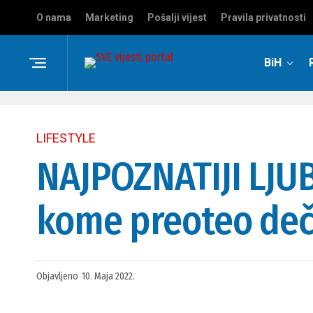
O nama
Marketing
Pošalji vijest
Pravila privatnosti
BiH
LIFESTYLE
NAJPOZNATIJI LJU
kome preoteo deč
Objavljeno
10. Maja 2022.