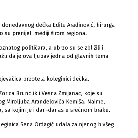
e donedavnog dečka Edite Aradinović, hirurga
o su prenijeli mediji širom regiona.
znatog političara, a ubrzo su se zbližili i
kažu da je ova ljubav jedna od glavnih tema
pjevačica preotela koleginici dečka.
 Zorica Brunclik i Vesna Zmijanac, koje su
og Miroljuba Aranđelovića Kemiša. Naime,
a, sa kojim je i dan-danas u srećnom braku.
koleginica Sena Ordagić udala za njenog bivšeg