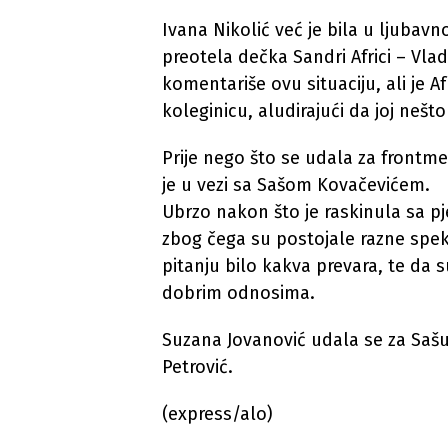
Ivana Nikolić već je bila u ljubavn
preotela dečka Sandri Africi – Vlad
komentariše ovu situaciju, ali je A
koleginicu, aludirajući da joj nešt
Prije nego što se udala za frontme
je u vezi sa Sašom Kovačevićem.
Ubrzo nakon što je raskinula sa p
zbog čega su postojale razne spek
pitanju bilo kakva prevara, te da su
dobrim odnosima.
Suzana Jovanović udala se za Sašu P
Petrović.
(express/alo)