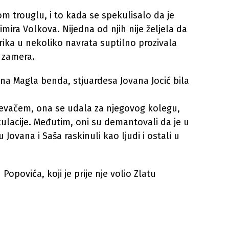
om trouglu, i to kada se spekulisalo da je
imira Volkova. Nijedna od njih nije željela da
frika u nekoliko navrata suptilno prozivala
o zamera.
na Magla benda, stjuardesa Jovana Jocić bila
jevačem, ona se udala za njegovog kolegu,
ulacije. Međutim, oni su demantovali da je u
 Jovana i Saša raskinuli kao ljudi i ostali u
opovića, koji je prije nje volio Zlatu