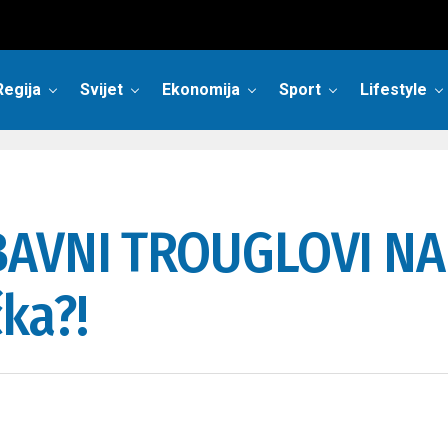
Regija
Svijet
Ekonomija
Sport
Lifestyle
BAVNI TROUGLOVI NA 
ka?!