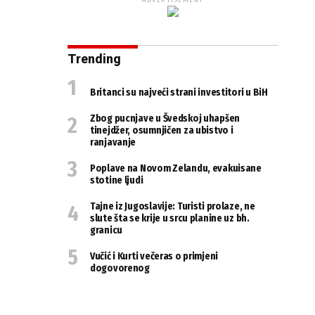
ADVERTISEMENT
Trending
Britanci su najveći strani investitori u BiH
Zbog pucnjave u Švedskoj uhapšen
tinejdžer, osumnjičen za ubistvo i
ranjavanje
Poplave na Novom Zelandu, evakuisane
stotine ljudi
Tajne iz Jugoslavije: Turisti prolaze, ne
slute šta se krije u srcu planine uz bh.
granicu
Vučić i Kurti večeras o primjeni
dogovorenog