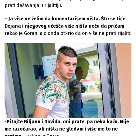
prati dešavanja u rijalitiju.
–
Ja više ne želim da komentarišem ništa. Što se tiče
Dejana i njegovog učešća više ništa neću da pričam
–
rekao je Goran, a o onda otkrio da on više ne prati rijaliti:
-Pitajte Biljanu i Davida, oni prate, pa neka kažu. Nije
me razočarao, ali ništa ne gledam i više me to ne