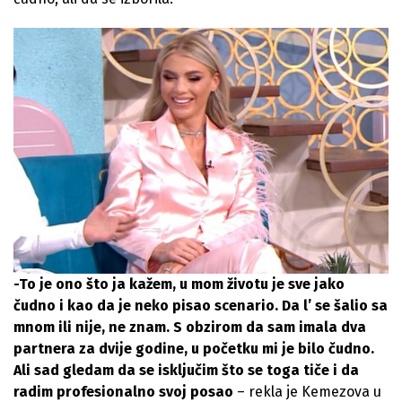
-To je ono što ja kažem, u mom životu je sve jako
čudno i kao da je neko pisao scenario. Da l’ se šalio sa
mnom ili nije, ne znam. S obzirom da sam imala dva
partnera za dvije godine, u početku mi je bilo čudno.
Ali sad gledam da se isključim što se toga tiče i da
radim profesionalno svoj posao
– rekla je Kemezova u