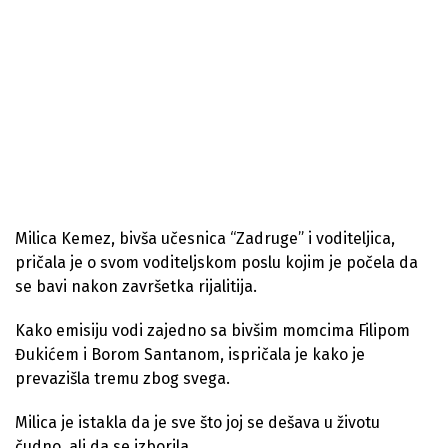
Milica Kemez, bivša učesnica “Zadruge” i voditeljica,
pričala je o svom voditeljskom poslu kojim je počela da
se bavi nakon završetka rijalitija.
Kako emisiju vodi zajedno sa bivšim momcima Filipom
Đukićem i Borom Santanom, ispričala je kako je
prevazišla tremu zbog svega.
Milica je istakla da je sve što joj se dešava u životu
čudno, ali da se izborila.