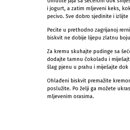
Umutite jaja sa šećerom dok smjesa
i jogurt, a zatim mljeveni keks, k
pecivo. Sve dobro sjedinite i izlijte
Pecite u prethodno zagrijanoj rer
biskvit ne dobije lijepu zlatnu boju
Za kremu skuhajte pudinge sa šeće
dodajte tamnu čokoladu i miješajt
šlag pjenu u prahu i miješajte do
Ohlađeni biskvit premažite kremom
poslužite. Po želji ga možete ukr
mljevenim orasima.