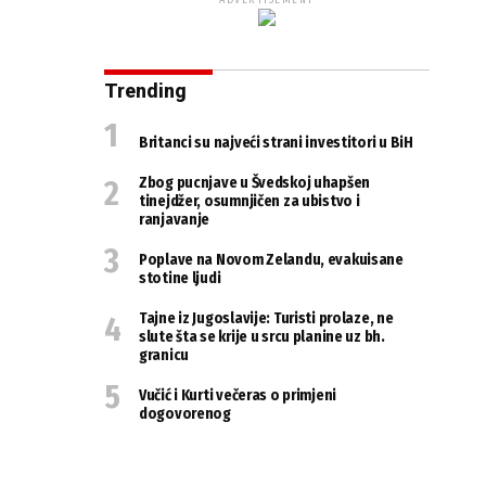
ADVERTISEMENT
Trending
Britanci su najveći strani investitori u BiH
Zbog pucnjave u Švedskoj uhapšen
tinejdžer, osumnjičen za ubistvo i
ranjavanje
Poplave na Novom Zelandu, evakuisane
stotine ljudi
Tajne iz Jugoslavije: Turisti prolaze, ne
slute šta se krije u srcu planine uz bh.
granicu
Vučić i Kurti večeras o primjeni
dogovorenog