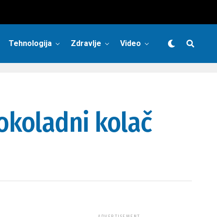
Tehnologija
Zdravlje
Video
čokoladni kolač