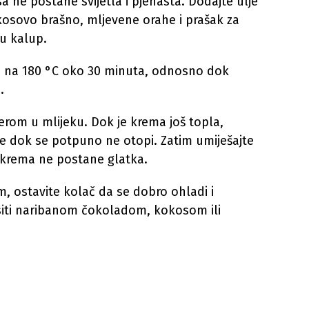
 ne postane svijetla i pjenasta. Dodajte ulje
okosovo brašno, mljevene orahe i prašak za
 u kalup.
ni na 180 °C oko 30 minuta, odnosno dok
.
rom u mlijeku. Dok je krema još topla,
e dok se potpuno ne otopi. Zatim umiješajte
k krema ne postane glatka.
, ostavite kolač da se dobro ohladi i
asiti naribanom čokoladom, kokosom ili