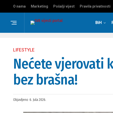
O nama
Marketing
Pošalji vijest
Pravila privatnosti
BiH
LIFESTYLE
Nećete vjerovati k
bez brašna!
Objavljeno
6. Jula 2026.