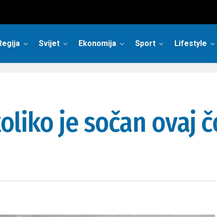
Regija
Svijet
Ekonomija
Sport
Lifestyle
oliko je sočan ovaj 