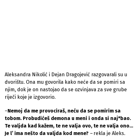
Aleksandra Nikolić i Dejan Dragojević
razgovarali su u
dvorištu. Ona mu govorila kako neće da se pomiri sa
njim, dok je on nastojao da se ozvinjava za sve grube
riječi koje je izgovorio.
–
Nemoj da me provociraš, neću da se pomirim sa
tobom. Probudićeš demona u meni i onda si naj*bao.
Te valjda kad kažem, te ne valja ovo, te ne valja ono…
Je l’ ima nešto da valjda kod mene?
–
rekla je Aleks.