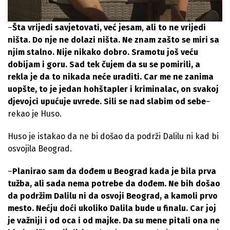
–
Šta vrijedi savjetovati, već jesam
,
ali to ne vrijedi
ništa. Do nje ne dolazi ništa. Ne znam zašto se miri sa
njim stalno. Nije nikako dobro. Sramotu još veću
dobijam i goru. Sad tek čujem da su se pomirili, a
rekla je da to nikada neće uraditi. Car me ne zanima
uopšte, to je jedan hohštapler i kriminalac, on svakoj
djevojci upućuje uvrede. Sili se nad slabim od sebe
–
rekao je Huso.
Huso je istakao da ne bi došao da podrži Dalilu ni kad bi
osvojila Beograd.
–
Planirao sam da dođem u Beograd kada je bila prva
tužba, ali sada nema potrebe da dođem. Ne bih došao
da podržim Dalilu ni da osvoji Beograd, a kamoli prvo
mesto. Nećju doći ukoliko Dalila bude u finalu. Car joj
je važniji i od oca i od majke. Da su mene pitali ona ne