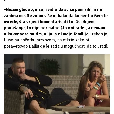
–
Nisam gledao, nisam vidio da su se pomirili, ni ne
zanima me. Ne znam više ni kako da komentarišem te
uvrede, šta vrijedi komentarisati to. Osuđujem
ponašanje, to nije normalno što oni rade. Ja nemam
nikakve veze sa tim, ni ja, a ni moja familija
– rekao je
Huso na početku razgovora, pa otkrio kako bi
posavetovao Dalilu da je sada u mogućnosti da to uradi: