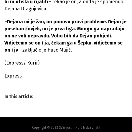
bi ni otišla u rijaliti
– rekao je on, a onda je spomenuo i
Dejana Dragojevića.
–
Dejana mi je žao, on ponovo pravi probleme. Dejan je
poseban čovjek, on je prva liga. Mnogo ga napradaju,
on ne voli nepravdu. Volio bih da Dejan pobjedi.
Vidjećemo se on i ja, čekam ga u Šepku, vidjećemo se
on i ja
– zaključio je Huso Mujić.
(Express/ Kurir)
Express
In this article:
Copyright © 2022 SVEvijesti | koje treba znati!