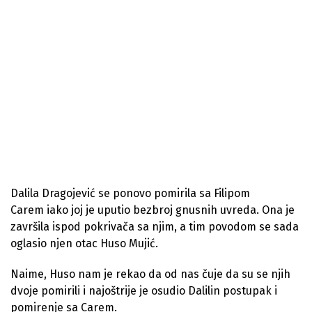
Dalila Dragojević se ponovo pomirila sa Filipom
Carem iako joj je uputio bezbroj gnusnih uvreda. Ona je
završila ispod pokrivača sa njim, a tim povodom se sada
oglasio njen otac Huso Mujić.
Naime, Huso nam je rekao da od nas čuje da su se njih
dvoje pomirili i najoštrije je osudio Dalilin postupak i
pomirenje sa Carem.