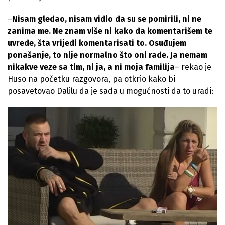
–
Nisam gledao, nisam vidio da su se pomirili, ni ne
zanima me. Ne znam više ni kako da komentarišem te
uvrede, šta vrijedi komentarisati to. Osuđujem
ponašanje, to nije normalno što oni rade. Ja nemam
nikakve veze sa tim, ni ja, a ni moja familija
– rekao je
Huso na početku razgovora, pa otkrio kako bi
posavetovao Dalilu da je sada u mogućnosti da to uradi: