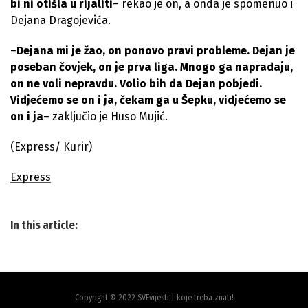
bi ni otišla u rijaliti
– rekao je on, a onda je spomenuo i
Dejana Dragojevića.
–
Dejana mi je žao, on ponovo pravi probleme. Dejan je
poseban čovjek, on je prva liga. Mnogo ga napradaju,
on ne voli nepravdu. Volio bih da Dejan pobjedi.
Vidjećemo se on i ja, čekam ga u Šepku, vidjećemo se
on i ja
– zaključio je Huso Mujić.
(Express/ Kurir)
Express
In this article:
Copyright © 2022 SVEvijesti | koje treba znati!