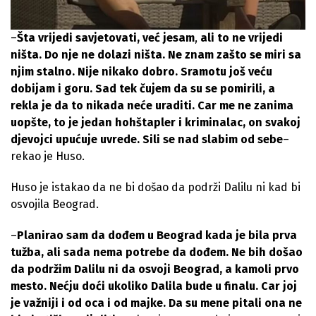
–
Šta vrijedi savjetovati, već jesam
,
ali to ne vrijedi
ništa. Do nje ne dolazi ništa. Ne znam zašto se miri sa
njim stalno. Nije nikako dobro. Sramotu još veću
dobijam i goru. Sad tek čujem da su se pomirili, a
rekla je da to nikada neće uraditi. Car me ne zanima
uopšte, to je jedan hohštapler i kriminalac, on svakoj
djevojci upućuje uvrede. Sili se nad slabim od sebe
–
rekao je Huso.
Huso je istakao da ne bi došao da podrži Dalilu ni kad bi
osvojila Beograd.
–
Planirao sam da dođem u Beograd kada je bila prva
tužba, ali sada nema potrebe da dođem. Ne bih došao
da podržim Dalilu ni da osvoji Beograd, a kamoli prvo
mesto. Nećju doći ukoliko Dalila bude u finalu. Car joj
je važniji i od oca i od majke. Da su mene pitali ona ne