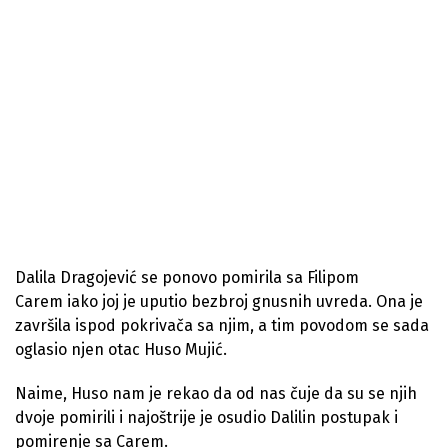
Dalila Dragojević se ponovo pomirila sa Filipom
Carem iako joj je uputio bezbroj gnusnih uvreda. Ona je
završila ispod pokrivača sa njim, a tim povodom se sada
oglasio njen otac Huso Mujić.
Naime, Huso nam je rekao da od nas čuje da su se njih
dvoje pomirili i najoštrije je osudio Dalilin postupak i
pomirenje sa Carem.