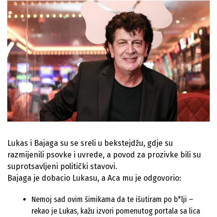
Lukas i Bajaga su se sreli u bekstejdžu, gdje su
razmijenili psovke i uvrede, a povod za prozivke bili su
suprotsavljeni politički stavovi.
Bajaga je dobacio Lukasu, a Aca mu je odgovorio:
Nemoj sad ovim šimikama da te išutiram po b*lji –
rekao je Lukas, kažu izvori pomenutog portala sa lica