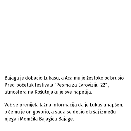
Bajaga je dobacio Lukasu, a Aca mu je žestoko odbrusio
Pred početak festivala “Pesma za Evroviziju ’22” ,
atmosfera na Košutnjaku je sve napetija.
Već se prenijela lažna informacija da je Lukas uhapšen,
o čemu je on govorio, a sada se desio okršaj između
njega i Momčila Bajagića Bajage.