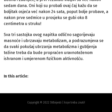
sedam dana. Oni koji su probali ovaj čaj kažu da se
boljitak osjeća već nakon 24 sata, poput bolje probave, a
nakon prve sedmice u prosjeku se gubi oko 8
centimetra u struku!
Sva tri sastojka ovog napitka odlično sagorijevaju
masnoće i ubrzavaju metabolizam, a podrazumjeva se
da svaki pokušaj ubrzanja metabolizma i gubljenja
težine treba da bude propraćen uravnoteženom
ishranom i umjerenom fizičkom aktivnošću.
In this article:
Copyright © 2022 SVEvijesti | koje treba znati!