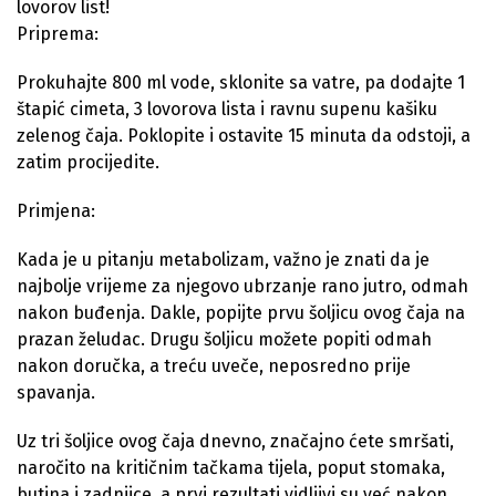
lovorov list!
Priprema:
Prokuhajte 800 ml vode, sklonite sa vatre, pa dodajte 1
štapić cimeta, 3 lovorova lista i ravnu supenu kašiku
zelenog čaja. Poklopite i ostavite 15 minuta da odstoji, a
zatim procijedite.
Primjena:
Kada je u pitanju metabolizam, važno je znati da je
najbolje vrijeme za njegovo ubrzanje rano jutro, odmah
nakon buđenja. Dakle, popijte prvu šoljicu ovog čaja na
prazan želudac. Drugu šoljicu možete popiti odmah
nakon doručka, a treću uveče, neposredno prije
spavanja.
Uz tri šoljice ovog čaja dnevno, značajno ćete smršati,
naročito na kritičnim tačkama tijela, poput stomaka,
butina i zadnjice, a prvi rezultati vidljivi su već nakon