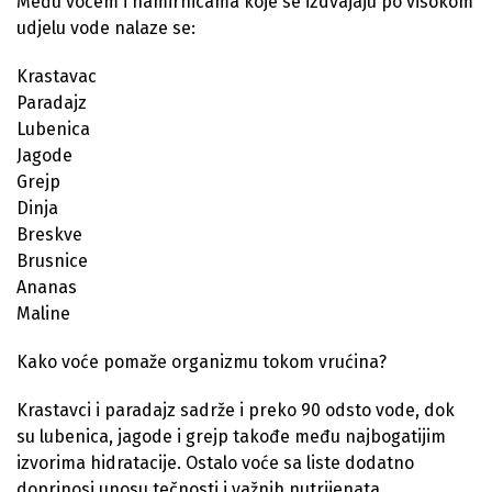
Među voćem i namirnicama koje se izdvajaju po visokom
udjelu vode nalaze se:
Krastavac
Paradajz
Lubenica
Jagode
Grejp
Dinja
Breskve
Brusnice
Ananas
Maline
Kako voće pomaže organizmu tokom vrućina?
Krastavci i paradajz sadrže i preko 90 odsto vode, dok
su lubenica, jagode i grejp takođe među najbogatijim
izvorima hidratacije. Ostalo voće sa liste dodatno
doprinosi unosu tečnosti i važnih nutrijenata.