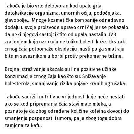
Takođe je bio vrlo delotvoran kod upale grla,
detoksikacije organizma, umornih očiju, podočnjaka,
glavobolje… Mnoge kozmetičke kompanije odnedavno
dodaju u svoje proizvode upravo crni čaj jer se pokazalo
da neki njegovi sastojci štite od upala nastalih UVB
zračenjem koja uzrokuju nekoliko bolesti kože. Ekstrakt
crnog čaja potpomaže oksidaciju masti pa ga smatraju
bitnim saveznikom u borbi protiv prekomerne težine.
Brojna istraživanja ukazala su i na pozitivne učinke
konzumacije crnog čaja kao što su: Snižavanje
holesterola, smanjivanje rizika pojave krvnih ugrušaka.
Takođe sadrži i nutritivne vrijednosti koje neće nestati
ako se kod pripremanja čaja stavi malo mleka, a
poznato je da zbog određene količine kofeina dovodi do
smanjenja pospanosti i umora, pa je zbog toga dobra
zamjena za kafu.