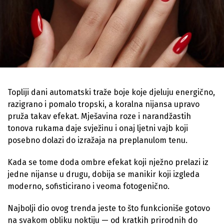
Topliji dani automatski traže boje koje djeluju energično,
razigrano i pomalo tropski, a koralna nijansa upravo
pruža takav efekat. Mješavina roze i narandžastih
tonova rukama daje svježinu i onaj ljetni vajb koji
posebno dolazi do izražaja na preplanulom tenu.
Kada se tome doda ombre efekat koji nježno prelazi iz
jedne nijanse u drugu, dobija se manikir koji izgleda
moderno, sofisticirano i veoma fotogenično.
Najbolji dio ovog trenda jeste to što funkcioniše gotovo
na svakom obliku noktiju — od kratkih prirodnih do