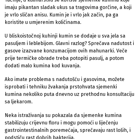
imaju pikantan sladak ukus sa tragovima gorčine, a koji
je vrlo sličan anisu. Kumin je i vrlo jak začin, pa ga
koristite u umjerenim količinama.
U bliskoistočnoj kuhinji kumin se dodaje u sva jela sa
pasuljem i leblebijom. Glavni razlog? Sprečava nadutost i
gasove izazvane konzumacijom ovih mahunarki. Veče
prije termičke obrade treba potopiti pasulj, a potom
dodati malo kumina kod kuvanja.
Ako imate problema s nadutošću i gasovima, možete
isprobati i tehniku žvakanja prstohvata sjemenki
kumina nekoliko puta dnevno uz prethodnu konsultaciju
sa ljekarom.
Neka istraživanja su pokazala da sjemenke kumina
stabilizuju crijevnu floru i mogu pomoći u liječenju
gastrointestinalnih poremećaja, sprečavaju rast loših, i
podstiču rast dobrih bakterija.