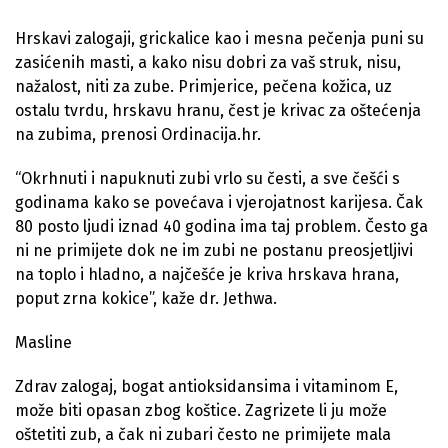
Hrskavi zalogaji, grickalice kao i mesna pečenja puni su
zasićenih masti, a kako nisu dobri za vaš struk, nisu,
nažalost, niti za zube. Primjerice, pečena kožica, uz
ostalu tvrdu, hrskavu hranu, čest je krivac za oštećenja
na zubima, prenosi Ordinacija.hr.
“Okrhnuti i napuknuti zubi vrlo su česti, a sve češći s
godinama kako se povećava i vjerojatnost karijesa. Čak
80 posto ljudi iznad 40 godina ima taj problem. Često ga
ni ne primijete dok ne im zubi ne postanu preosjetljivi
na toplo i hladno, a najčešće je kriva hrskava hrana,
poput zrna kokice”, kaže dr. Jethwa.
Masline
Zdrav zalogaj, bogat antioksidansima i vitaminom E,
može biti opasan zbog koštice. Zagrizete li ju može
oštetiti zub, a čak ni zubari često ne primijete mala