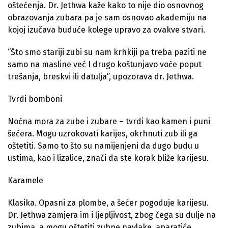
oštećenja. Dr. Jethwa kaže kako to nije dio osnovnog
obrazovanja zubara pa je sam osnovao akademiju na
kojoj izučava buduće kolege upravo za ovakve stvari.
“Što smo stariji zubi su nam krhkiji pa treba paziti ne
samo na masline već I drugo koštunjavo voće poput
trešanja, breskvi ili datulja”, upozorava dr. Jethwa.
Tvrdi bomboni
Noćna mora za zube i zubare – tvrdi kao kamen i puni
šećera. Mogu uzrokovati karijes, okrhnuti zub ili ga
oštetiti. Samo to što su namijenjeni da dugo budu u
ustima, kao i lizalice, znači da ste korak bliže karijesu.
Karamele
Klasika. Opasni za plombe, a šećer pogoduje karijesu.
Dr. Jethwa zamjera im i ljepljivost, zbog čega su dulje na
zubima, a mogu oštetiti zubne navlake, aparatiće,