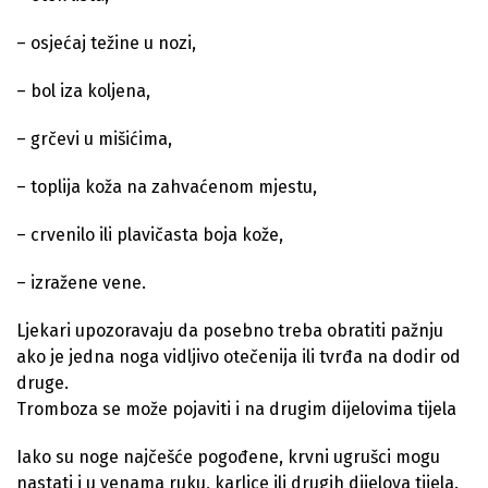
– osjećaj težine u nozi,
– bol iza koljena,
– grčevi u mišićima,
– toplija koža na zahvaćenom mjestu,
– crvenilo ili plavičasta boja kože,
– izražene vene.
Ljekari upozoravaju da posebno treba obratiti pažnju
ako je jedna noga vidljivo otečenija ili tvrđa na dodir od
druge.
Tromboza se može pojaviti i na drugim dijelovima tijela
Iako su noge najčešće pogođene, krvni ugrušci mogu
nastati i u venama ruku, karlice ili drugih dijelova tijela.