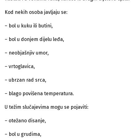
Kod nekih osoba javljaju se:
– bol u kuku ili butini,
– bol u donjem dijelu leđa,
– neobjašnjiv umor,
– vrtoglavica,
– ubrzan rad srca,
– blago povišena temperatura.
U težim slučajevima mogu se pojaviti:
– otežano disanje,
– bol u grudima,