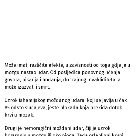
Može imati različite efekte, u zavisnosti od toga gdje je u
mozgu nastao udar. Od posljedica ponovnog učenja
govora, pisanja i hodanja, do trajnog invakliditeta, a
može izazvati i smrt.
Uzrok ishemijskog moždanog udara, koji se javlja u čak
85 odsto slučajeva, jeste blokada koja prekida dotok
krvi u mozak.
Drugi je hemoragični moždani udar, čiji je uzrok
krvarenje u mozgu ili oko njega. Tada oslabljeni krvni