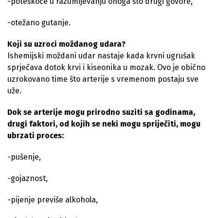
-poteškoće u razumijevanju onoga što drugi govore,
-otežano gutanje.
Koji su uzroci moždanog udara?
Ishemijski moždani udar nastaje kada krvni ugrušak
sprječava dotok krvi i kiseonika u mozak. Ovo je obično
uzrokovano time što arterije s vremenom postaju sve
uže.
Dok se arterije mogu prirodno suziti sa godinama,
drugi faktori, od kojih se neki mogu spriječiti, mogu
ubrzati proces:
-pušenje,
-gojaznost,
-pijenje previše alkohola,