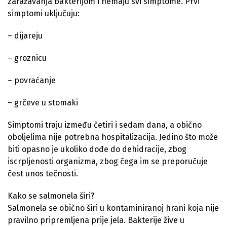
zaražavanja bakterijom i nemaju svi simptome. Prvi
simptomi uključuju:
– dijareju
– groznicu
– povraćanje
– grčeve u stomaki
Simptomi traju između četiri i sedam dana, a obično
oboljelima nije potrebna hospitalizacija. Jedino što može
biti opasno je ukoliko dođe do dehidracije, zbog
iscrpljenosti organizma, zbog čega im se preporučuje
čest unos tečnosti.
Kako se salmonela širi?
Salmonela se obično širi u kontaminiranoj hrani koja nije
pravilno pripremljena prije jela. Bakterije žive u