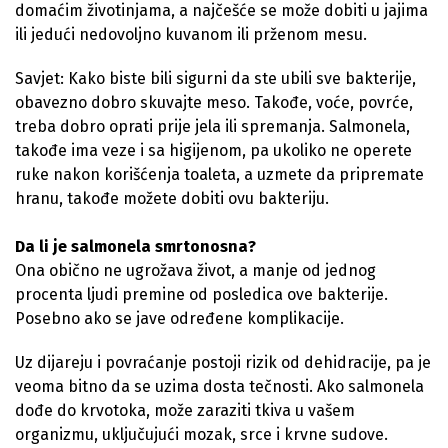
domaćim životinjama, a najčešće se može dobiti u jajima
ili jedući nedovoljno kuvanom ili prženom mesu.
Savjet: Kako biste bili sigurni da ste ubili sve bakterije,
obavezno dobro skuvajte meso. Takođe, voće, povrće,
treba dobro oprati prije jela ili spremanja. Salmonela,
takođe ima veze i sa higijenom, pa ukoliko ne operete
ruke nakon korišćenja toaleta, a uzmete da pripremate
hranu, takođe možete dobiti ovu bakteriju.
Da li je salmonela smrtonosna?
Ona obično ne ugrožava život, a manje od jednog
procenta ljudi premine od posledica ove bakterije.
Posebno ako se jave određene komplikacije.
Uz dijareju i povraćanje postoji rizik od dehidracije, pa je
veoma bitno da se uzima dosta tečnosti. Ako salmonela
dođe do krvotoka, može zaraziti tkiva u vašem
organizmu, uključujući mozak, srce i krvne sudove.