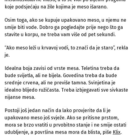
koje podsjećaju na žile kojima je meso išarano.
Osim toga, ako se kupuje upakovano meso, u njemu ne
smije biti vode. Dobro ga pogledajte prije nego što ga
stavite u korpu, ne treba vam više od pet sekundi.
“Ako meso leži u krvavoj vodi, to znači da je staro”, rekla
je.
Idealna boja zavisi od vrste mesa. Teletina treba da
bude svijetla, ali ne bijela. Govedina treba da bude
srednje crvena, ali ne previše tamna. Svinjetina je
idealno blijedo ružičasta. Treba izbjegavati sve sivkaste
nijanse mesa.
Postoji još jedan način da lako provjerite da li je
upakovano meso još svježe. Ako se pritisne prstom,
mora se brzo vratiti u prvobitno stanje i ne smije ostati
udubljenje, a površina mesa mora da blista, piše
Klix
.