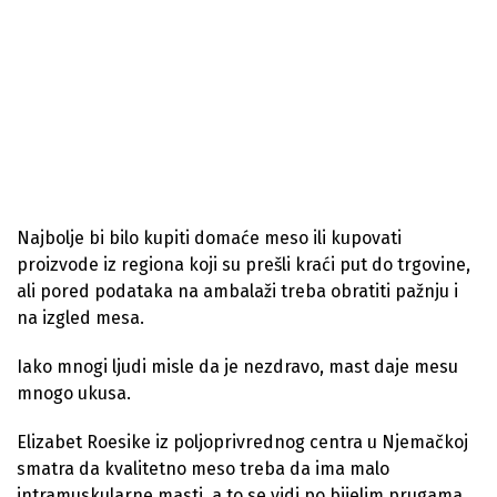
Najbolje bi bilo kupiti domaće meso ili kupovati
proizvode iz regiona koji su prešli kraći put do trgovine,
ali pored podataka na ambalaži treba obratiti pažnju i
na izgled mesa.
Iako mnogi ljudi misle da je nezdravo, mast daje mesu
mnogo ukusa.
Elizabet Roesike iz poljoprivrednog centra u Njemačkoj
smatra da kvalitetno meso treba da ima malo
intramuskularne masti, a to se vidi po bijelim prugama