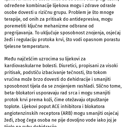
određene kombinacije lijekova mogu i zdrave odrasle
osobe dovesti u rizičnu grupu. Problem je što mnoge
terapije, od onih za pritisak do antidepresiva, mogu
poremetiti ključne mehanizme odbrane od
pregrijavanja. To uključuje sposobnost znojenja, osjećaj
žeđi i regulaciju protoka krvi, što vodi opasnom porastu
tjelesne temperature.
Među najčešćim uzrocima su lijekovi za
kardiovaskularne bolesti. Diuretici, propisani za visoki
pritisak, podstiču izbacivanje tečnosti, što tokom
vrućina može brzo dovesti do dehidracije i smanjiti
sposobnost tijela da se znojenjem rashladi. Slično tome,
beta-blokatori usporavaju rad srca i mogu smanjiti
protok krvi prema koži, čime otežavaju otpuštanje
toplote. Lijekovi poput ACE inhibitora i blokatora
angiotenzinskih receptora (ARB) mogu smanjiti osjećaj
žeđi, zbog čega osoba ne pije dovoljno vode iako joj je
tijelo na rubu dehidracije.