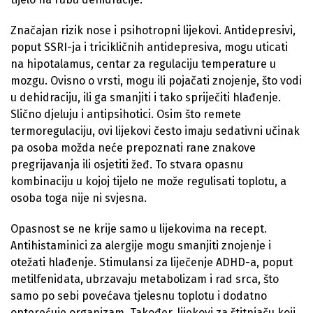
Značajan rizik nose i psihotropni lijekovi. Antidepresivi,
poput SSRI-ja i tricikličnih antidepresiva, mogu uticati
na hipotalamus, centar za regulaciju temperature u
mozgu. Ovisno o vrsti, mogu ili pojačati znojenje, što vodi
u dehidraciju, ili ga smanjiti i tako spriječiti hlađenje.
Slično djeluju i antipsihotici. Osim što remete
termoregulaciju, ovi lijekovi često imaju sedativni učinak
pa osoba možda neće prepoznati rane znakove
pregrijavanja ili osjetiti žeđ. To stvara opasnu
kombinaciju u kojoj tijelo ne može regulisati toplotu, a
osoba toga nije ni svjesna.
Opasnost se ne krije samo u lijekovima na recept.
Antihistaminici za alergije mogu smanjiti znojenje i
otežati hlađenje. Stimulansi za liječenje ADHD-a, poput
metilfenidata, ubrzavaju metabolizam i rad srca, što
samo po sebi povećava tjelesnu toplotu i dodatno
opterećuje organizam. Također, lijekovi za štitnjaču koji