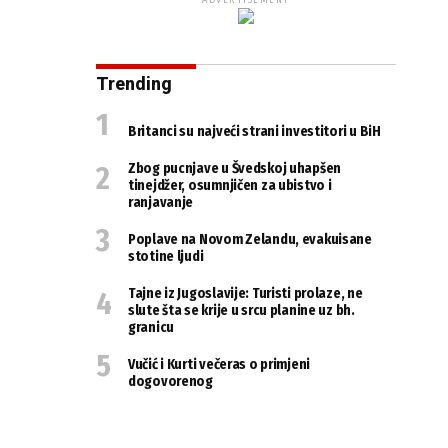
ADVERTISEMENT
Trending
Britanci su najveći strani investitori u BiH
Zbog pucnjave u Švedskoj uhapšen
tinejdžer, osumnjičen za ubistvo i
ranjavanje
Poplave na Novom Zelandu, evakuisane
stotine ljudi
Tajne iz Jugoslavije: Turisti prolaze, ne
slute šta se krije u srcu planine uz bh.
granicu
Vučić i Kurti večeras o primjeni
dogovorenog