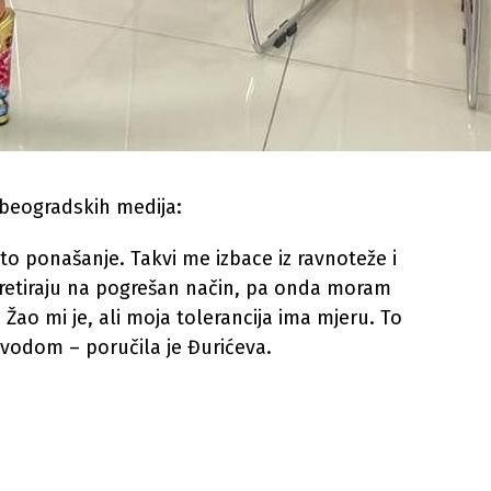
 beogradskih medija:
o ponašanje. Takvi me izbace iz ravnoteže i
tretiraju na pogrešan način, pa onda moram
ao mi je, ali moja tolerancija ima mjeru. To
vodom – poručila je Đurićeva.