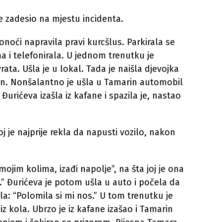
 se zadesio na mjestu incidenta.
onoći napravila pravi kurcšlus. Parkirala se
ima i telefonirala. U jednom trenutku je
vrata. Ušla je u lokal. Tada je naišla djevojka
fon. Nonšalantno je ušla u Tamarin automobil
 Đurićeva izašla iz kafane i spazila je, nastao
j je najprije rekla da napusti vozilo, nakon
 mojim kolima, izađi napolje”, na šta joj je ona
e.” Đurićeva je potom ušla u auto i počela da
a: “Polomila si mi nos.” U tom trenutku je
e iz kola. Ubrzo je iz kafane izašao i Tamarin