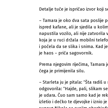
Detalje tuče je ispričao izvor koji
– Tamara je oko dva sata poslije p
ispred kafane, ali je sjedila u kol
napustila vozilo, ali nije zatvorila 
koja je u ruci držala mobilni tele
i počela da se slika i snima. Kad je
je haos – priča sagovornik.
Prema njegovim riječima, Tamara jo
čega je primijenila silu.
– Starleta ju je pitala: “Šta radiš u
odgovorila: “Hajde, pali, slikam s
je udara. Čuo sam samo kad je rekl
izletio i dečko te djevojke i iznio j