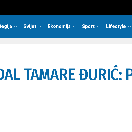
Regija
Svijet
Ekonomija
Sport
Lifestyle
AL TAMARE ĐURIĆ: P