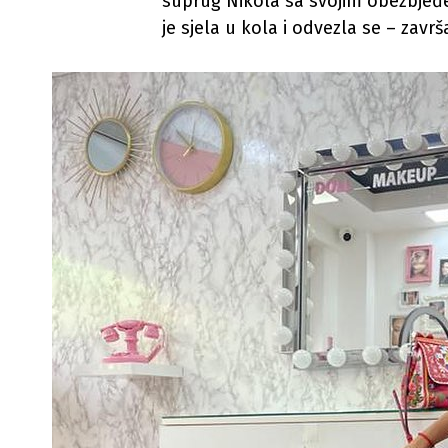
suprug Nikola sa svojim obezbjeđe
je sjela u kola i odvezla se – zavr