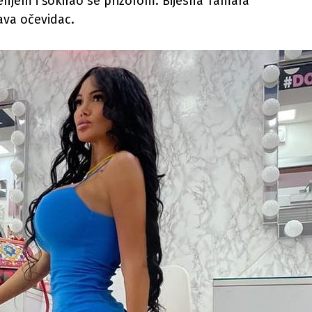
njem i šokirao se prizorom. Bijesna Tamara
šava očevidac.