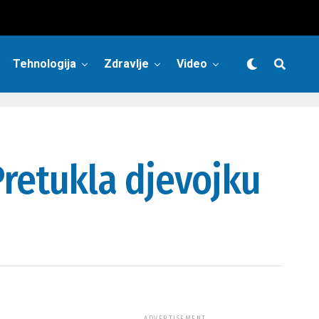
Tehnologija
Zdravlje
Video
retukla djevojku