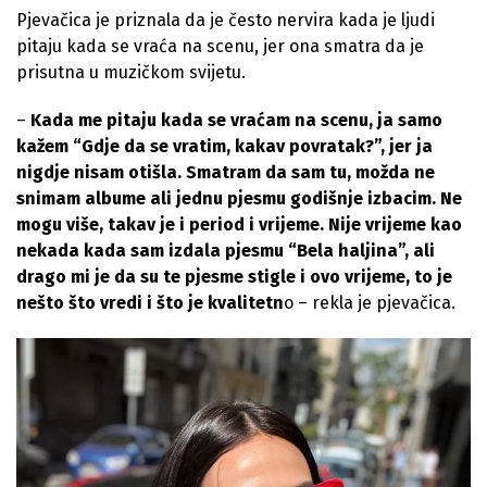
Pjevačica je priznala da je često nervira kada je ljudi
pitaju kada se vraća na scenu, jer ona smatra da je
prisutna u muzičkom svijetu.
–
Kada me pitaju kada se vraćam na scenu, ja samo
kažem “Gdje da se vratim, kakav povratak?”, jer ja
nigdje nisam otišla. Smatram da sam tu, možda ne
snimam albume ali jednu pjesmu godišnje izbacim. Ne
mogu više, takav je i period i vrijeme. Nije vrijeme kao
nekada kada sam izdala pjesmu “Bela haljina”, ali
drago mi je da su te pjesme stigle i ovo vrijeme, to je
nešto što vredi i što je kvalitetn
o – rekla je pjevačica.