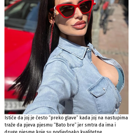
Ističe da joj je često “preko glave” kada joj na nastupima
traže da pjeva pjesmu “Bato bre” jer smtra da ima i
druge pjesme koje su podjednako kvalitetne.