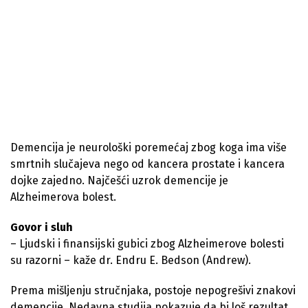
Demencija je neurološki poremećaj zbog koga ima više
smrtnih slučajeva nego od kancera prostate i kancera
dojke zajedno. Najčešći uzrok demencije je
Alzheimerova bolest.
Govor i sluh
– Ljudski i finansijski gubici zbog Alzheimerove bolesti
su razorni – kaže dr. Endru E. Bedson (Andrew).
Prema mišljenju stručnjaka, postoje nepogrešivi znakovi
demencije. Nedavna studija pokazuje da bi loš rezultat