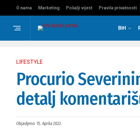
O nama
Marketing
Pošalji vijest
Pravila privatnosti
BiH
LIFESTYLE
Procurio Severini
detalj komentariš
Objavljeno
15. Aprila 2022.