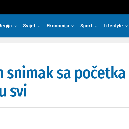
Regija
Svijet
Ekonomija
Sport
Lifestyle
n snimak sa početka 
u svi