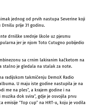
imak jednog od prvih nastupa Severine koji
Drnišu prije 31 godinu.
nte drniške srednje škole uz pjesmu
popularna jer je njom Toto Cutugno pobijedio
ombinezonu sa crnim lakiranim kačketom na
ma stalno je gledala na stalak za note.
a na radijskom takmičenju DemoX Radio
 albuma. U maju iste godine nastupila je na
di me na ples”, a krajem godine i na
muzika dok svira”, gdje je osvojila prvu
ca emisije “Top cup” na HRT-u, koju je vodila