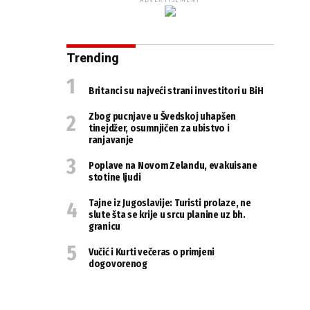
ADVERTISEMENT
Trending
Britanci su najveći strani investitori u BiH
Zbog pucnjave u Švedskoj uhapšen
tinejdžer, osumnjičen za ubistvo i
ranjavanje
Poplave na Novom Zelandu, evakuisane
stotine ljudi
Tajne iz Jugoslavije: Turisti prolaze, ne
slute šta se krije u srcu planine uz bh.
granicu
Vučić i Kurti večeras o primjeni
dogovorenog