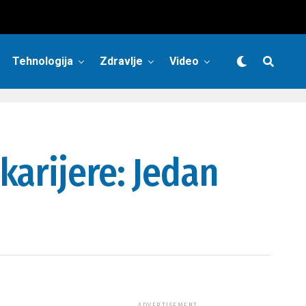
Tehnologija
Zdravlje
Video
karijere: Jedan