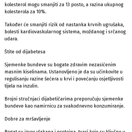
kolesterol mogu smanjiti za 13 posto, a razina ukupnog
kolesterola za 10%.
Također će smanjiti rizik od nastanka krvnih ugrušaka,
bolesti kardiovaskularnog sistema, moždanog i srčanog
udara.
Štite od dijabetesa
Sjemenke bundeve su bogate zdravim nezasićenim
masnim kiselinama. Ustanovljeno je da su učinkovite u
regulisanju razine šećera u krvi i povećanju osjetljivosti
tijela na inzulin.
Brojni stručnjaci dijabetičarima preporučuju sjemenke
bundeve kao namirnicu za svakodnevno konzumiranje.
Dobre za mršavljenje
Bogat su izvor vlakana i proteina, tvari koje su ključne u