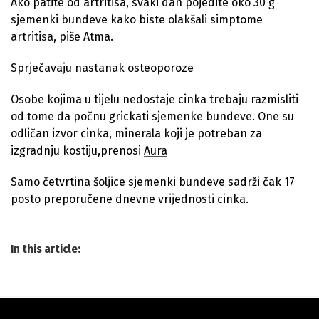
Ako patite od artritisa, svaki dan pojedite oko 30 g
sjemenki bundeve kako biste olakšali simptome
artritisa, piše Atma.
Sprječavaju nastanak osteoporoze
Osobe kojima u tijelu nedostaje cinka trebaju razmisliti
od tome da počnu grickati sjemenke bundeve. One su
odličan izvor cinka, minerala koji je potreban za
izgradnju kostiju,prenosi
Aura
Samo četvrtina šoljice sjemenki bundeve sadrži čak 17
posto preporučene dnevne vrijednosti cinka.
In this article: