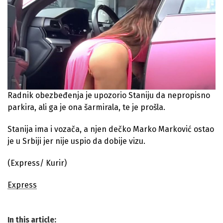
Radnik obezbeđenja je upozorio Staniju da nepropisno
parkira, ali ga je ona šarmirala, te je prošla.
Stanija ima i vozača, a njen dečko Marko Marković ostao
je u Srbiji jer nije uspio da dobije vizu.
(Express/ Kurir)
Express
In this article: