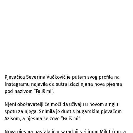
Pjevačica Severina Vučković je putem svog profila na
Instagramu najavila da sutra izlazi njena nova pjesma
pod nazivom “Fališ mi”.
Njeni obožavatelji će moći da uživaju u novom singlu i
spotu za njega. Snimila je duet s bugarskim pjevačem
Azisom, a pjesma se zove “Fališ mi”.
Nova pjesma nastala je u saradnji s Filipom Miletićem, a