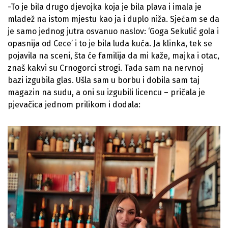
-To je bila drugo djevojka koja je bila plava i imala je
mladež na istom mjestu kao ja i duplo niža. Sjećam se da
je samo jednog jutra osvanuo naslov: ‘Goga Sekulić gola i
opasnija od Cece’ i to je bila luda kuća. Ja klinka, tek se
pojavila na sceni, šta će familija da mi kaže, majka i otac,
znaš kakvi su Crnogorci strogi. Tada sam na nervnoj
bazi izgubila glas. Ušla sam u borbu i dobila sam taj
magazin na sudu, a oni su izgubili licencu – pričala je
pjevačica jednom prilikom i dodala: