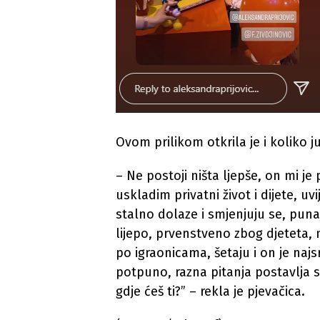
Ovom prilikom otkrila je i koliko j
– Ne postoji ništa ljepše, on mi je
uskladim privatni život i dijete, uv
stalno dolaze i smjenjuju se, puna 
lijepo, prvenstveno zbog djeteta,
po igraonicama, šetaju i on je najsr
potpuno, razna pitanja postavlja 
gdje ćeš ti?” – rekla je pjevačica.