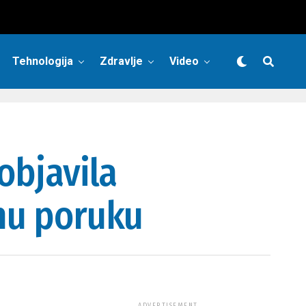
Tehnologija
Zdravlje
Video
objavila
vnu poruku