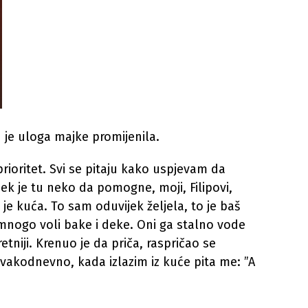
u je uloga majke promijenila.
 prioritet. Svi se pitaju kako uspjevam da
ijek je tu neko da pomogne, moji, Filipovi,
je kuća. To sam oduvijek željela, to je baš
 mnogo voli bake i deke. Oni ga stalno vode
etniji. Krenuo je da priča, raspričao se
svakodnevno, kada izlazim iz kuće pita me: ”A