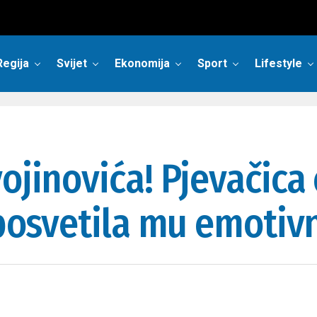
Regija
Svijet
Ekonomija
Sport
Lifestyle
ojinovića! Pjevačica 
i posvetila mu emoti