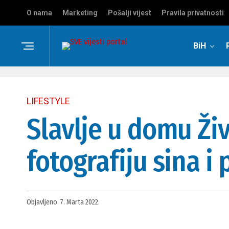
O nama
Marketing
Pošalji vijest
Pravila privatnosti
BiH
LIFESTYLE
Slavlje u domu Živ
fotografiju sina 
Objavljeno
7. Marta 2022.