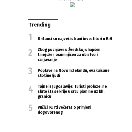
ADVERTISEMENT
Trending
Britanci su najveći strani investitori u BiH
Zbog pucnjave u Švedskoj uhapšen
tinejdžer, osumnjičen za ubistvo i
ranjavanje
Poplave na Novom Zelandu, evakuisane
stotine ljudi
Tajne iz Jugoslavije: Turisti prolaze, ne
slute šta se krije u srcu planine uz bh.
granicu
Vučić i Kurti večeras o primjeni
dogovorenog