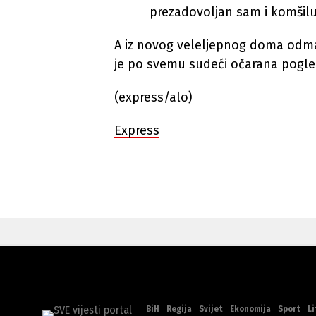
prezadovoljan sam i komšil
A iz novog veleljepnog doma odmah
je po svemu sudeći očarana pogl
(express/alo)
Express
BiH
Regija
Svijet
Ekonomija
Sport
Li