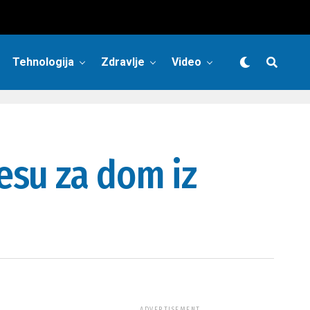
Tehnologija
Zdravlje
Video
esu za dom iz