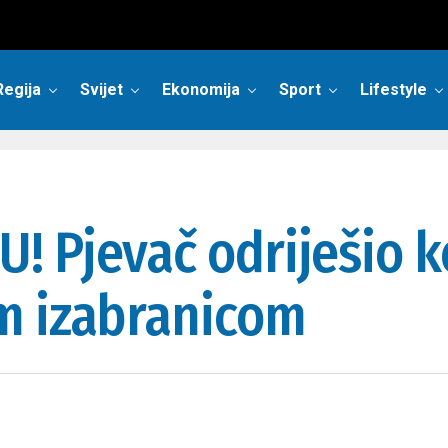
Regija
Svijet
Ekonomija
Sport
Lifestyle
 Pjevač odriješio k
m izabranicom