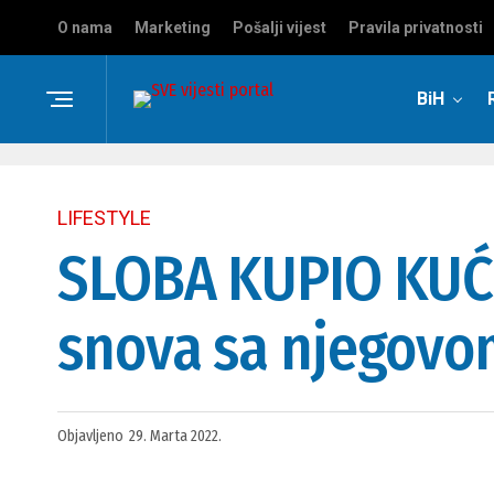
O nama
Marketing
Pošalji vijest
Pravila privatnosti
BiH
LIFESTYLE
SLOBA KUPIO KUĆU!
snova sa njegovo
Objavljeno
29. Marta 2022.