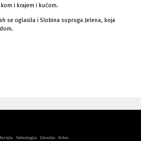
ukom i krajem i kućom.
 se oglasila i Slobina supruga Jelena, koja
edom.
festyle
Tehnologija
Zdravlje
Video