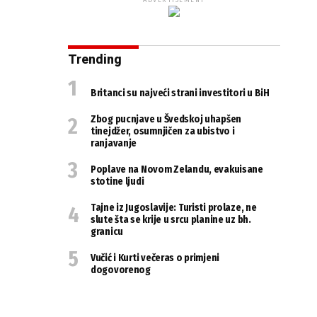
ADVERTISEMENT
Trending
Britanci su najveći strani investitori u BiH
Zbog pucnjave u Švedskoj uhapšen
tinejdžer, osumnjičen za ubistvo i
ranjavanje
Poplave na Novom Zelandu, evakuisane
stotine ljudi
Tajne iz Jugoslavije: Turisti prolaze, ne
slute šta se krije u srcu planine uz bh.
granicu
Vučić i Kurti večeras o primjeni
dogovorenog