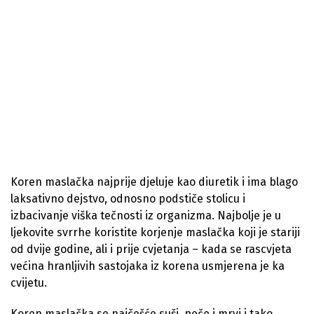
Koren maslačka najprije djeluje kao diuretik i ima blago
laksativno dejstvo, odnosno podstiče stolicu i
izbacivanje viška tečnosti iz organizma. Najbolje je u
ljekovite svrrhe koristite korjenje maslačka koji je stariji
od dvije godine, ali i prije cvjetanja – kada se rascvjeta
većina hranljivih sastojaka iz korena usmjerena je ka
cvijetu.
Koren maslačka se najčešće suši, peče i mrvi i tako