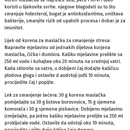
koristi u lijekovite svrhe. njegove blagodeti su to što
smanjuje holesterol, bogat je antioksidantima, uništava
bakterije, smanjite rizik od upalnih procesa i dobar je za
imunitet.
Lijek od korena za maslačka za smanjenje stresa:
Napravite mješavinu od jednakih dijelova korjena
maslačka, čička i đumbira. Kašiku mješavine prelikte sa
250 ml vode i kuhajtee oko 20 minuta na srednjoj vatri.
Kada sklonite sa vatre, u dobijeni čaj dodajte kašičicu
plodova gloga i ostavite d aodstoji jođš 10 minuta,
procijedite čaj i popijte.
Lek za smanjenje šećera: 30 g korena maslačka
pomiješajte sa 30 g listova borovnoice, 15 g sjemena
komorača i 30 g sjemena piskavice. Dobijenu mješavinu
izmiješajte, pa jednu kašiku mješavine prelijte sa 250 ml
proključale vode. Ostavite da odstoji oko 10 minuta,
procijedite i pijte dvije šoljice čaja dnevno.