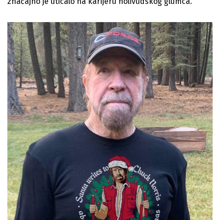
značajno je uticalo na karijeru holivudskog glumca.