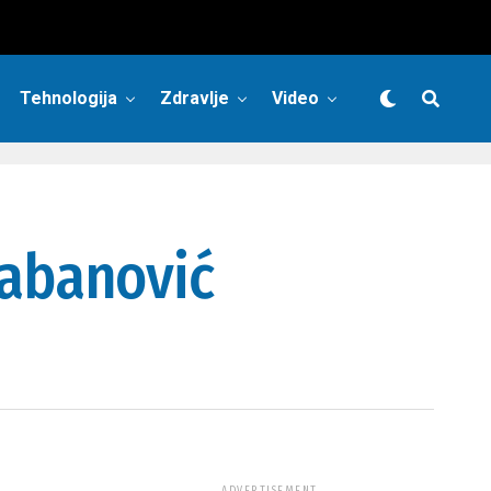
Tehnologija
Zdravlje
Video
abanović