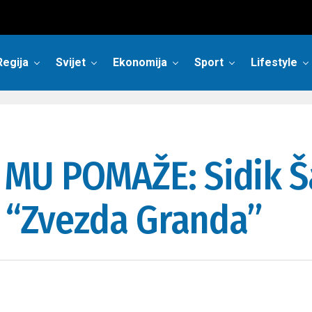
Regija
Svijet
Ekonomija
Sport
Lifestyle
MU POMAŽE: Sidik Š
i “Zvezda Granda”