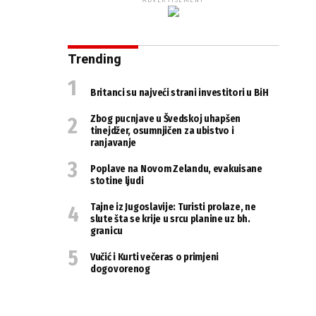
ADVERTISEMENT
Trending
Britanci su najveći strani investitori u BiH
Zbog pucnjave u Švedskoj uhapšen
tinejdžer, osumnjičen za ubistvo i
ranjavanje
Poplave na Novom Zelandu, evakuisane
stotine ljudi
Tajne iz Jugoslavije: Turisti prolaze, ne
slute šta se krije u srcu planine uz bh.
granicu
Vučić i Kurti večeras o primjeni
dogovorenog