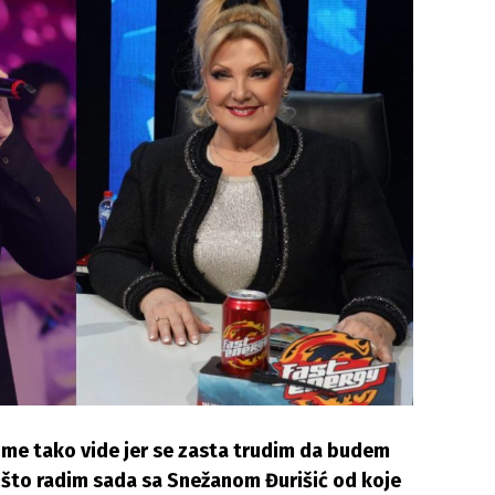
 me tako vide jer se zasta trudim da budem
n što radim sada sa Snežanom Đurišić od koje