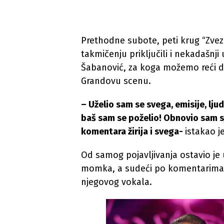
Prethodne subote, peti krug “Zvez
takmičenju priključili i nekadašnji 
Šabanović, za koga možemo reći d
Grandovu scenu.
– Uželio sam se svega, emisije, ljudi
baš sam se poželio! Obnovio sam sj
komentara žirija i svega-
istakao je
Od samog pojavljivanja ostavio je 
momka, a sudeći po komentarima n
njegovog vokala.