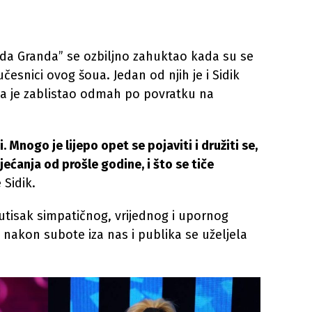
da Granda” se ozbiljno zahuktao kada su se
učesnici ovog šoua. Jedan od njih je i Sidik
a je zablistao odmah po povratku na
. Mnogo je lijepo opet se pojaviti i družiti se,
ećanja od prošle godine, i što se tiče
 Sidik.
utisak simpatičnog, vrijednog i upornog
akon subote iza nas i publika se uželjela