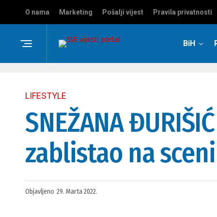
O nama
Marketing
Pošalji vijest
Pravila privatnosti
BiH
LIFESTYLE
SNEŽANA ĐURIŠIĆ 
zablistao na scen
Objavljeno
29. Marta 2022.