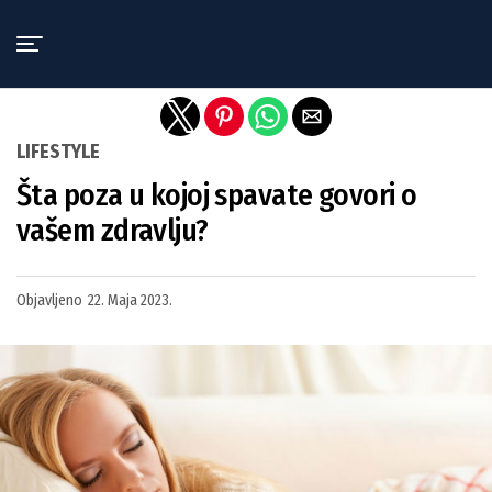
Exit mobile version
LIFESTYLE
Šta poza u kojoj spavate govori o
vašem zdravlju?
Objavljeno
22. Maja 2023.