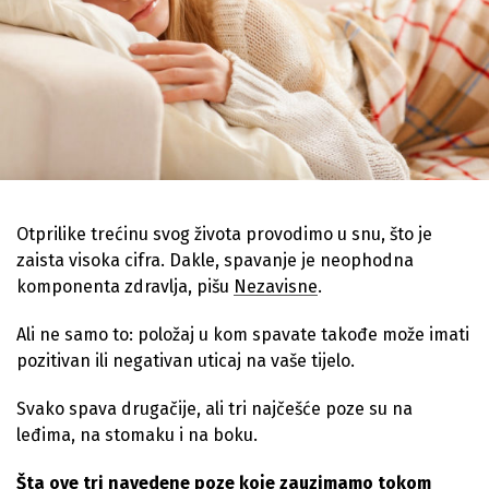
Otprilike trećinu svog života provodimo u snu, što je
zaista visoka cifra. Dakle, spavanje je neophodna
komponenta zdravlja, pišu
Nezavisne
.
Ali ne samo to: položaj u kom spavate takođe može imati
pozitivan ili negativan uticaj na vaše tijelo.
Svako spava drugačije, ali tri najčešće poze su na
leđima, na stomaku i na boku.
Šta ove tri navedene poze koje zauzimamo tokom