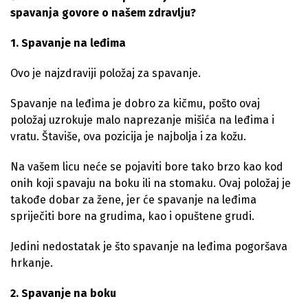
spavanja govore o našem zdravlju?
1. Spavanje na leđima
Ovo je najzdraviji položaj za spavanje.
Spavanje na leđima je dobro za kičmu, pošto ovaj
položaj uzrokuje malo naprezanje mišića na leđima i
vratu. Štaviše, ova pozicija je najbolja i za kožu.
Na vašem licu neće se pojaviti bore tako brzo kao kod
onih koji spavaju na boku ili na stomaku. Ovaj položaj je
takođe dobar za žene, jer će spavanje na leđima
spriječiti bore na grudima, kao i opuštene grudi.
Jedini nedostatak je što spavanje na leđima pogoršava
hrkanje.
2. Spavanje na boku