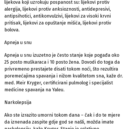
lijekova koji uzrokuju pospanost su: lijekovi protiv
alergija, lijekovi protiv anksioznosti, antidepresivi,
antipsihotici, antikonvulzivi, lijekovi za visoki krvni
pritisak, lijekovi za opuštanje mišića, lijekovi protiv
bolova.
Apneja u snu
Apneja u snu izuzetno je često stanje koje pogađa oko
25 posto muškaraca i 10 posto žena. Dovodi do toga da
privremeno prestajete disati tokom noći, što rezultira
poremećajima spavanja i nižom kvalitetom sna, kaže dr.
med. Meir Kryger, certificirani pulmolog i specijalist
medicine spavanja na Yaleu.
Narkolepsija
Ako ste izrazito umorni tokom dana – čak i do te mjere
da iznenada zaspite gdje god se našli, možda imate
narkolepsiju, kaže Kryger. Stanje je relativno