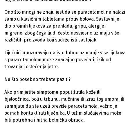
Ono što mnogi ne znaju jest da se paracetamol ne nalazi
samo u klasičnim tabletama protiv bolova. Sastavni je
dio brojnih lijekova za prehladu, gripu, alergije i
migrene, zbog čega ljudi često nesvjesno uzimaju više
različitih proizvoda koji sadrže isti sastojak.
Liječnici upozoravaju da istodobno uzimanje više lijekova
s paracetamolom može značajno povećati rizik od
trovanja i oštećenja jetre.
Na što posebno trebate paziti?
Ako primijetite simptome poput žutila kože ili
bjeloočnica, boli u trbuhu, mučnine ili izrazitog umora, ili
sumnjate da ste uzeli previše paracetamola, važno je
odmah kontaktirati liječnika. U težim slučajevima može
biti potrebna i hitna bolnička obrada.