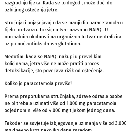
razgradnju lijeka. Kada se to dogodi, može doći do
ozbiljnog oštećenja jetre.
Stručnjaci pojašnjavaju da se manji dio paracetamola u
tijelu pretvara u toksičnu tvar nazvanu NAPQI. U
normalnim okolnostima organizam tu tvar neutralizira
uz pomoć antioksidansa glutationa.
Međutim, kada se NAPQI nakupi u prevelikim
količinama, jetra više ne može pratiti proces
detoksikacije, što povećava rizik od oštećenja.
Koliko je paracetamola previše?
Prema preporukama stručnjaka, zdrave odrasle osobe
ne bi trebale uzimati više od 1.000 mg paracetamola
odjednom ni više od 4.000 mg tijekom jednog dana.
Također se savjetuje izbjegavanje uzimanja više od 3.000
mg dnevno kroz nekoliko dana zaredom