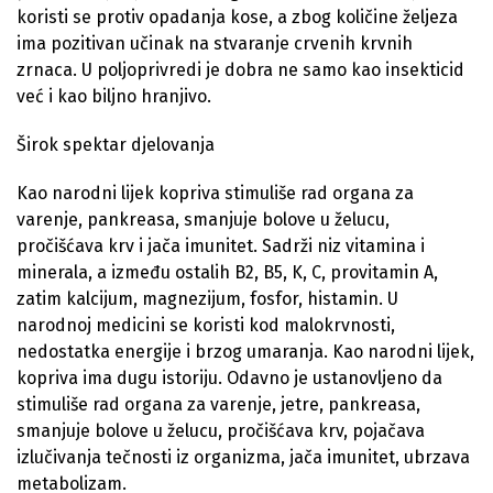
koristi se protiv opadanja kose, a zbog količine željeza
ima pozitivan učinak na stvaranje crvenih krvnih
zrnaca. U poljoprivredi je dobra ne samo kao insekticid
već i kao biljno hranjivo.
Širok spektar djelovanja
Kao narodni lijek kopriva stimuliše rad organa za
varenje, pankreasa, smanjuje bolove u želucu,
pročišćava krv i jača imunitet. Sadrži niz vitamina i
minerala, a između ostalih B2, B5, K, C, provitamin A,
zatim kalcijum, magnezijum, fosfor, histamin. U
narodnoj medicini se koristi kod malokrvnosti,
nedostatka energije i brzog umaranja. Kao narodni lijek,
kopriva ima dugu istoriju. Odavno je ustanovljeno da
stimuliše rad organa za varenje, jetre, pankreasa,
smanjuje bolove u želucu, pročišćava krv, pojačava
izlučivanja tečnosti iz organizma, jača imunitet, ubrzava
metabolizam.