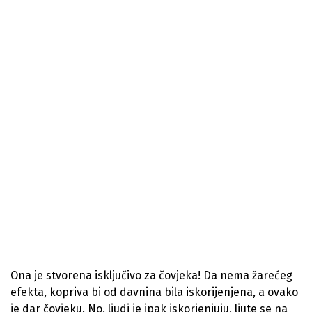
Ona je stvorena isključivo za čovjeka! Da nema žarećeg
efekta, kopriva bi od davnina bila iskorijenjena, a ovako
je dar čovjeku. No, ljudi je ipak iskorjenjuju, ljute se na