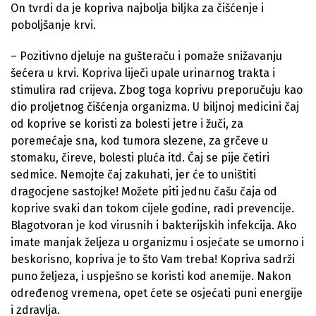
On tvrdi da je kopriva najbolja biljka za čišćenje i
poboljšanje krvi.
– Pozitivno djeluje na gušteraču i pomaže snižavanju
šećera u krvi. Kopriva liječi upale urinarnog trakta i
stimulira rad crijeva. Zbog toga koprivu preporučuju kao
dio proljetnog čišćenja organizma. U biljnoj medicini čaj
od koprive se koristi za bolesti jetre i žuči, za
poremećaje sna, kod tumora slezene, za grčeve u
stomaku, čireve, bolesti pluća itd. Čaj se pije četiri
sedmice. Nemojte čaj zakuhati, jer će to uništiti
dragocjene sastojke! Možete piti jednu čašu čaja od
koprive svaki dan tokom cijele godine, radi prevencije.
Blagotvoran je kod virusnih i bakterijskih infekcija. Ako
imate manjak željeza u organizmu i osjećate se umorno i
beskorisno, kopriva je to što Vam treba! Kopriva sadrži
puno željeza, i uspješno se koristi kod anemije. Nakon
određenog vremena, opet ćete se osjećati puni energije
i zdravlja.