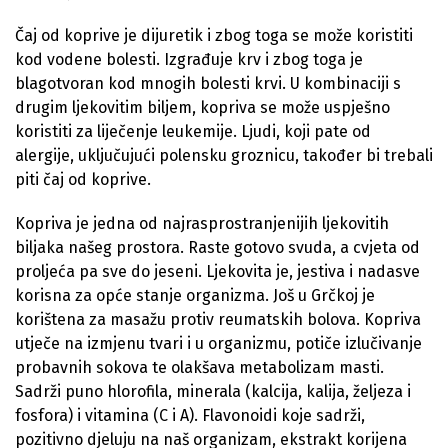
Čaj od koprive je dijuretik i zbog toga se može koristiti
kod vodene bolesti. Izgrađuje krv i zbog toga je
blagotvoran kod mnogih bolesti krvi. U kombinaciji s
drugim ljekovitim biljem, kopriva se može uspješno
koristiti za liječenje leukemije. Ljudi, koji pate od
alergije, uključujući polensku groznicu, također bi trebali
piti čaj od koprive.
Kopriva je jedna od najrasprostranjenijih ljekovitih
biljaka našeg prostora. Raste gotovo svuda, a cvjeta od
proljeća pa sve do jeseni. Ljekovita je, jestiva i nadasve
korisna za opće stanje organizma. Još u Grčkoj je
korištena za masažu protiv reumatskih bolova. Kopriva
utječe na izmjenu tvari i u organizmu, potiče izlučivanje
probavnih sokova te olakšava metabolizam masti.
Sadrži puno hlorofila, minerala (kalcija, kalija, željeza i
fosfora) i vitamina (C i A). Flavonoidi koje sadrži,
pozitivno djeluju na naš organizam, ekstrakt korijena