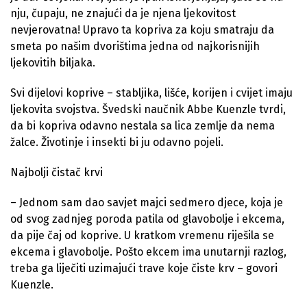
nju, čupaju, ne znajući da je njena ljekovitost
nevjerovatna! Upravo ta kopriva za koju smatraju da
smeta po našim dvorištima jedna od najkorisnijih
ljekovitih biljaka.
Svi dijelovi koprive – stabljika, lišće, korijen i cvijet imaju
ljekovita svojstva. Švedski naučnik Abbe Kuenzle tvrdi,
da bi kopriva odavno nestala sa lica zemlje da nema
žalce. Životinje i insekti bi ju odavno pojeli.
Najbolji čistač krvi
– Jednom sam dao savjet majci sedmero djece, koja je
od svog zadnjeg poroda patila od glavobolje i ekcema,
da pije čaj od koprive. U kratkom vremenu riješila se
ekcema i glavobolje. Pošto ekcem ima unutarnji razlog,
treba ga liječiti uzimajući trave koje čiste krv – govori
Kuenzle.