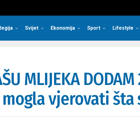
Regija
Svijet
Ekonomija
Sport
Lifestyle
ŠU MLIJEKA DODAM 2
mogla vjerovati šta 