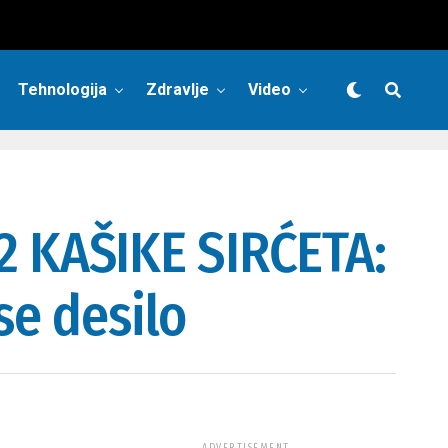
Tehnologija
Zdravlje
Video
 KAŠIKE SIRĆETA:
se desilo