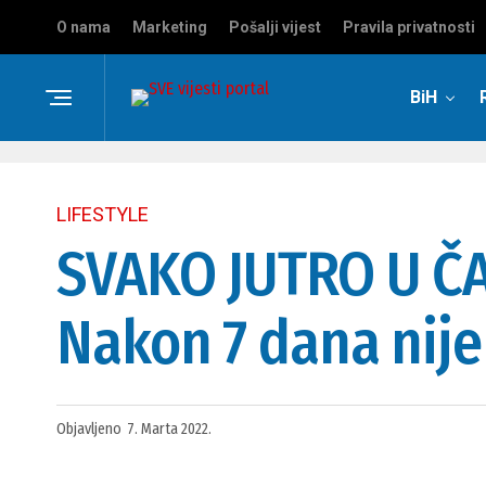
O nama
Marketing
Pošalji vijest
Pravila privatnosti
BiH
LIFESTYLE
SVAKO JUTRO U ČA
Nakon 7 dana nije 
Objavljeno
7. Marta 2022.