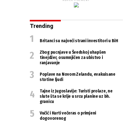
ADVERTISEMENT
Trending
Britanci su najveći strani investitori u BiH
Zbog pucnjave u Švedskoj uhapšen
tinejdžer, osumnjičen za ubistvo i
ranjavanje
Poplave na Novom Zelandu, evakuisane
stotine ljudi
Tajne iz Jugoslavije: Turisti prolaze, ne
slute šta se krije u srcu planine uz bh.
granicu
Vučić i Kurti večeras o primjeni
dogovorenog